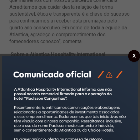
que mantemos com nossos parceiros comerciais.
Acreditamos que cuidar desta relação de forma
sustentável, ética e transparente é a chave do sucesso
para continuarmos a receber esta premiação pelo
quarto ano consecutivo. Em nome de toda a equipe da
Atlantica, agradeço o comprometimento dos
fornecedores conosco”, comenta.
Sobre a Atlantica Hospitality International
X
Fundada em 1998, a Atlantica Hospitality International,
sediada no estado de São Paulo, conta hoje com um
portfólio com mais de 180 empreendimentos, que
agregam a oferta de mais de 28 mil quartos, em mais
de 70 cidades no Brasil. Possui mais de seis mil
colaboradores capacitados para atender da melhor
forma seus investidores e hóspedes, por meio da
transparência e da alta qualidade.
É líder na categoria administradoras hoteleiras com
mais empreendimentos no Brasil, pelo ranking