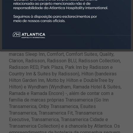
Hotelaria em Números 2023, produzido pela Jones
Lang LaSalle Incorporated (JLL), em parceria com o
Fórum de Operadores Hoteleiros do Brasil (FOHB) e
Associação Brasileira de Resorts (ABR), um dos mais
importantes do setor.
Detém alianças exclusivas com três das maiores
redes hoteleiras do mundo – Choice Hotels (dona das
marcas Sleep Inn, Comfort, Comfort Suites, Quality,
Clarion, Radisson, Radisson BLU, Radisson Collection,
Radisson RED, Park Plaza, Park Inn by Radisson e
Country Inn & Suites by Radisson), Hilton (bandeiras
Hilton Garden Inn, Motto by Hilton e DoubleTree by
Hilton) e Wyndham (Wyndham, Ramada Hotel & Suites,
Ramada e Ramada Encore) -, além de contar com a
família de marcas próprias Transamerica (Go Inn
Transamerica, Onby Transamerica, Esuites
Transamerica, Transamerica Fit, Transamerica
Executive, Transamerica, Transamerica Cidade e
Transamerica Collection) e a chancela by Atlantica. Os
empreendimentos de hotelaria da companhia seguem