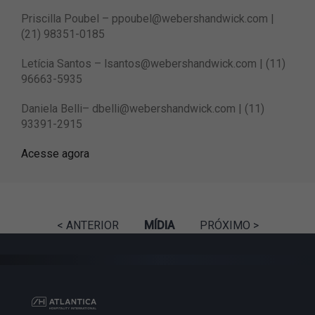
Priscilla Poubel –
ppoubel@webershandwick.com
|
(21) 98351-0185
Letícia Santos –
lsantos@webershandwick.com
| (11)
96663-5935
Daniela Belli–
dbelli@webershandwick.com
| (11)
93391-2915
Acesse agora
< ANTERIOR
MÍDIA
PRÓXIMO >