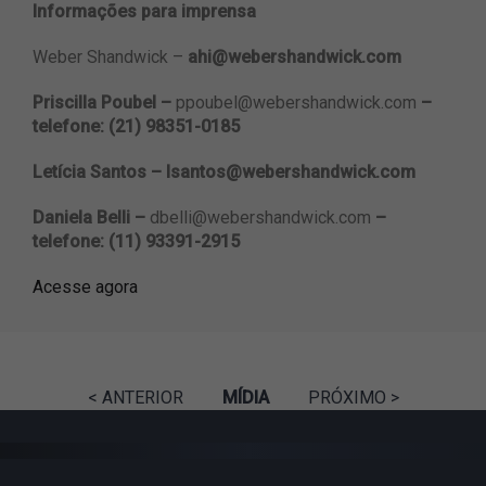
Informações para imprensa
Weber Shandwick
–
ahi@webershandwick.com
Priscilla Poubel –
ppoubel@webershandwick.com
–
telefone: (21) 98351-0185
Letícia Santos –
lsantos@webershandwick.com
Daniela Belli –
dbelli@webershandwick.com
–
telefone: (11) 93391-2915
Acesse agora
< ANTERIOR
MÍDIA
PRÓXIMO >