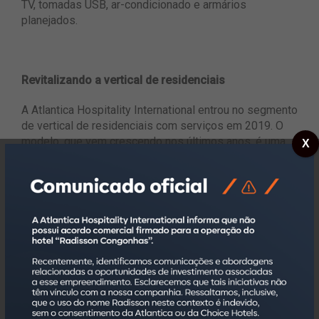
TV, tomadas USB, ar-condicionado e armários
planejados.
Revitalizando a vertical de residenciais
A Atlantica Hospitality International entrou no segmento
de vertical de residenciais com serviços em 2019. O
modelo, que vem crescendo nos últimos anos, é uma
X
aposta da administradora com representatividade nas
metas de expansão da empresa para os próximos
cinco anos. Contemporâneos e práticos, os studios e
apartamentos Roomo ficam em prédios residenciais e
são equipados com tudo o que o hóspede precisa. O
processo de locação é simples e descomplicado, sem
a burocracia de um aluguel convencional. Todo
atendimento é feito de forma digital, com comunicação
via WhatsApp, sempre fácil e à mão.