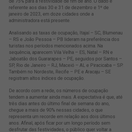
de 75% para a festividade de fim de ano. O dado é
referente aos dias 30 e 31 de dezembro e 1º de
janeiro de 2023, em doze cidades onde a
administradora está presente.
Analisando as taxas de ocupação, Itajaí – SC, Blumenau
– RS e João Pessoa – PB lideram na preferência dos
turistas nos períodos mencionados acima. Na
sequência, aparecem Vila Velha – ES, Natal – RN e
Jaboatão dos Guararapes – PE, seguidos por Santos –
SP, Rio de Janeiro – RJ, Maceió – AL e Piracicaba – SP.
Também no Nordeste, Recife – PE e Aracaju – SE
registram altos índices de ocupação.
De acordo com a rede, os números de ocupação
tendem a aumentar ainda mais. A expectativa é que, até
três dias antes do último final de semana do ano,
chegue a mais de 90% nessas cidades, o que
representa um recorde em relação aos dois últimos
anos. Afinal, após ficar por um longo período sem
desfrutar das festividades, o público quer voltar a