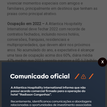
vivenciar momentos especiais com amigos e
familiares, principalmente em destinos que tenham as
praias como principal atrativo.
Ocupação em 2022 –
A Atlantica Hospitality
International deve fechar 2022 com recorde de
contratos fechados, incluindo novos hotéis,
conversões, franquias, residenciais e
multipropriedades, que devem abrir nos próximos
anos. No acumulado do ano, a expectativa é alcançar
uma taxa de ocupação acima dos 60%, diária média
47% melhor que 2021, receita superior a R$ 1,7 bilhão e
X
margem de GOP (lucro operacional bruto) acima dos
35%.
Atlantica Hospitality International
Fundada em 1998, a Atlantica Hospitality International,
sediada no estado de São Paulo, conta com um