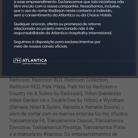
portfólio com mais de 170 empreendimentos, que
agregam a oferta de mais de 28 mil quartos, em mais
de 70 cidades no Brasil. Possui mais de cinco mil
colaboradores capacitados para atender da melhor
forma seus investidores e hóspedes, por meio da
transparência e da alta qualidade.
Detém alianças exclusivas com quatro das maiores
redes hoteleiras do mundo – Choice Hotels (dona das
marcas Sleep Inn, Comfort, Comfort Suites, Quality e
Clarion), Radisson Hotels Americas (bandeiras
Radisson, Radisson BLU, Radisson Collection,
Radisson RED, Park Plaza, Park Inn by Radisson e
Country Inn & Suites by Radisson), Hilton (bandeiras
Hilton Garden Inn e DoubleTree by Hilton) e Wyndham
(Ramada Hotel & Suites, Ramada e Ramada Encore) -,
além de contar com as marcas próprias Go Inn, eSuites,
Transamerica Fit, Transamerica Classic, Transamerica
Executive, Transamerica Prestige, Transamerica Prime
e a chancela by Atlantica. Os empreendimentos de