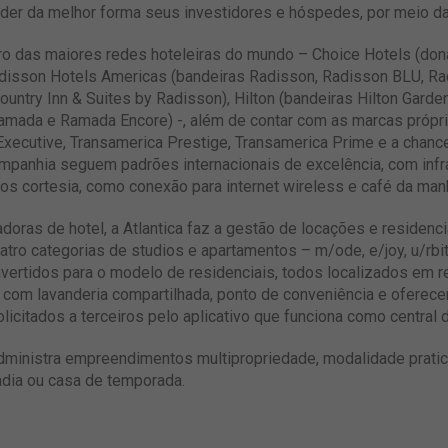
der da melhor forma seus investidores e hóspedes, por meio da t
o das maiores redes hoteleiras do mundo – Choice Hotels (dona
 Radisson Hotels Americas (bandeiras Radisson, Radisson BLU, Ra
ountry Inn & Suites by Radisson), Hilton (bandeiras Hilton Garden
ada e Ramada Encore) -, além de contar com as marcas próprias
xecutive, Transamerica Prestige, Transamerica Prime e a chancel
mpanhia seguem padrões internacionais de excelência, com inf
s cortesia, como conexão para internet wireless e café da man
radoras de hotel, a Atlantica faz a gestão de locações e residen
uatro categorias de studios e apartamentos – m/ode, e/joy, u/rbi
nvertidos para o modelo de residenciais, todos localizados em 
com lavanderia compartilhada, ponto de conveniência e oferec
licitados a terceiros pelo aplicativo que funciona como central 
administra empreendimentos multipropriedade, modalidade prati
dia ou casa de temporada.