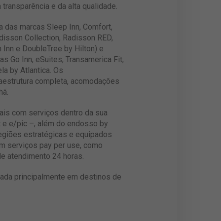
ransparência e da alta qualidade.
 das marcas Sleep Inn, Comfort,
disson Collection, Radisson RED,
 Inn e DoubleTree by Hilton) e
 Go Inn, eSuites, Transamerica Fit,
a by Atlantica. Os
raestrutura completa, acomodações
hã.
ciais com serviços dentro da sua
t e e/pic –, além do endosso by
regiões estratégicas e equipados
em serviços pay per use, como
de atendimento 24 horas.
cada principalmente em destinos de