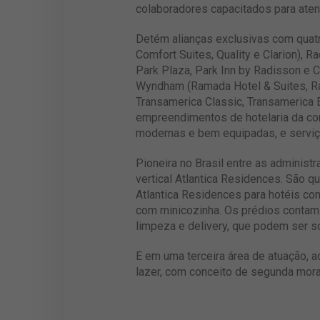
colaboradores capacitados para aten
Detém alianças exclusivas com quatr
Comfort Suites, Quality e Clarion),
Park Plaza, Park Inn by Radisson e C
Wyndham (Ramada Hotel & Suites, Ram
Transamerica Classic, Transamerica E
empreendimentos de hotelaria da co
modernas e bem equipadas, e serviço
Pioneira no Brasil entre as administ
vertical Atlantica Residences. São q
Atlantica Residences para hotéis co
com minicozinha. Os prédios contam 
limpeza e delivery, que podem ser so
E em uma terceira área de atuação, 
lazer, com conceito de segunda mora