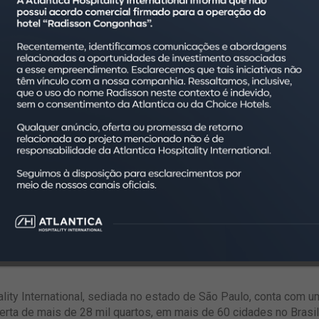
eral, apontam para uma retomada além das expectativas, com res
ão em 2022 que, somada a outros pilares, devem garantir um 202
ity International em
www.ahi.com.br
.
lity International, sediada no estado de São Paulo, conta com 
ta de mais de 28 mil quartos, em mais de 60 cidades no Brasil