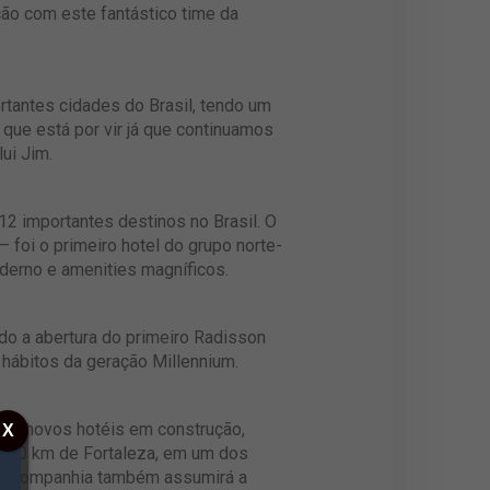
ção com este fantástico time da
rtantes cidades do Brasil, tendo um
ue está por vir já que continuamos
ui Jim.
12 importantes destinos no Brasil. O
foi o primeiro hotel do grupo norte-
derno e amenities magníficos.
ndo a abertura do primeiro Radisson
hábitos da geração Millennium.
rês novos hotéis em construção,
X
 a 130 km de Fortaleza, em um dos
2. A companhia também assumirá a