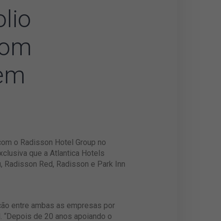
olio
com
 em
 com o Radisson Hotel Group no
lusiva que a Atlantica Hotels
u, Radisson Red, Radisson e Park Inn
ação entre ambas as empresas por
l. “Depois de 20 anos apoiando o