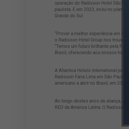
operação do Radisson Hotel São Paul
paulista. E em 2023, inclui no plano
Grande do Sul.
“Prover a melhor experiência em Hos
o Radisson Hotel Group nos trouxe mu
“Temos um futuro brilhante pela fre
Brasil, oferecendo aos nossos hósp
A Atlantica Hotels International pos
Radisson Faria Lima em São Paulo, q
americano a abrir no Brasil, em 200
Ao longo destes anos de aliança, a At
RED da América Latina. O Radisson R