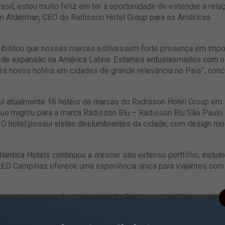
il, estou muito feliz em ter a oportunidade de estender a rela
 Jim Alderman, CEO do Radisson Hotel Group para as Américas.
ssibilitou que nossas marcas estivessem forte presença em impo
 de expansão na América Latina. Estamos entusiasmados com o q
ês novos hotéis em cidades de grande relevância no País”, concl
sui atualmente 16 hotéis de marcas do Radisson Hotel Group em 
ue migrou para a marca Radisson Blu – Radisson Blu São Paulo – 
1. O hotel possui vistas deslumbrantes da cidade, com design mo
lantica Hotels continuou a crescer seu extenso portfólio, inclui
ED Campinas oferece uma experiência única para viajantes com 
m passo na expansão das marcas do Radisson Hotel Group com t
, localizado na Praia de Guajirú, em Trairi, no estado do Ceará,
s do litoral oeste do Estado, com abertura antecipada para 202