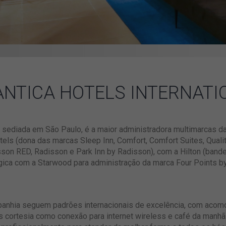
ANTICA HOTELS INTERNATI
, sediada em São Paulo, é a maior administradora multimarcas d
els (dona das marcas Sleep Inn, Comfort, Comfort Suites, Qualit
son RED, Radisson e Park Inn by Radisson), com a Hilton (bande
égica com a Starwood para administração da marca Four Points b
nhia seguem padrões internacionais de excelência, com aco
os cortesia como conexão para internet wireless e café da manh