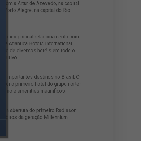
 com a Artur de Azevedo, na capital
 Porto Alegre, na capital do Rio
r um excepcional relacionamento com
a Atlantica Hotels International.
ação de diversos hotéis em todo o
ecutivo.
12 importantes destinos no Brasil. O
foi o primeiro hotel do grupo norte-
derno e amenities magníficos.
ndo a abertura do primeiro Radisson
hábitos da geração Millennium.