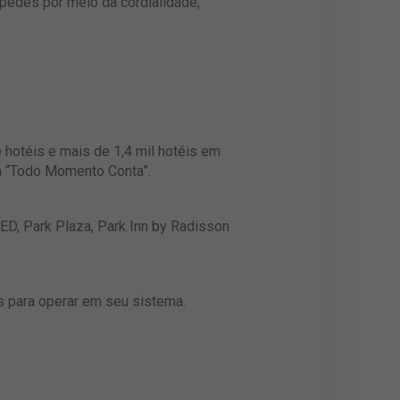
pedes por meio da cordialidade,
hotéis e mais de 1,4 mil hotéis em
a “Todo Momento Conta”.
ED, Park Plaza, Park Inn by Radisson
s para operar em seu sistema.