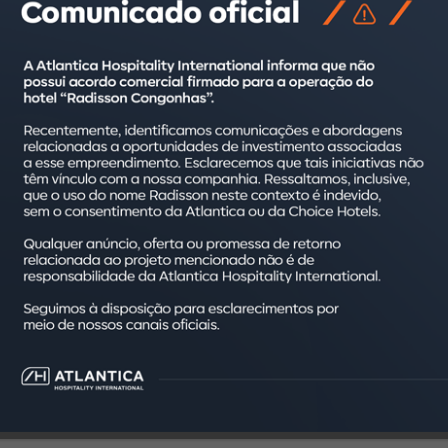
o Pinheiros no final de 2022, localizado na Rua Alves Guimarães
 de expansão da empresa, a abertura do primeiro Radisson RED em
pitalidade com incríveis hotéis é o que fazemos de melhor. Te
ito sucesso nos negócios”, afirma Eduardo Giestas, presidente d
nte com planos agressivos de desenvolvimento, com a administr
edes novas experiências e momentos memoráveis”, conclui o ex
sui atualmente 16 hotéis de marcas do Radisson Hotel Group em 
ue migrou para a marca Radisson Blu – Radisson Blu São Paulo – 
1. O hotel possui vistas deslumbrantes da cidade, com design mo
lantica Hotels continuou a crescer seu extenso portfólio, inclui
ED Campinas oferece uma experiência única para viajantes com 