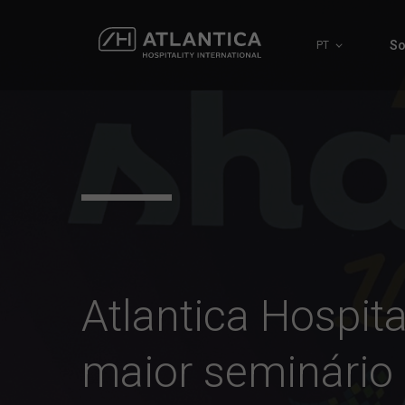
So
PT
Atlantica Hospit
maior seminário