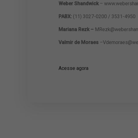
Weber Shandwick
– www.webershan
PABX:
(11) 3027-0200 / 3531-4950
Mariana Rezk –
MRezk@webershan
Valmir de Moraes
–
Vdemoraes@web
Acesse agora