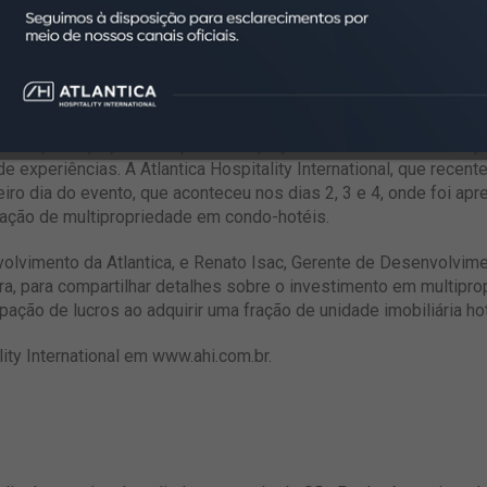
om a participação de importantes players do mercado de multip
e experiências. A Atlantica Hospitality International, que recen
ro dia do evento, que aconteceu nos dias 2, 3 e 4, onde foi ap
ação de multipropriedade em condo-hotéis.
olvimento da Atlantica, e Renato Isac, Gerente de Desenvolvim
ra, para compartilhar detalhes sobre o investimento em multipro
ação de lucros ao adquirir uma fração de unidade imobiliária hot
ity International em
www.ahi.com.br
.