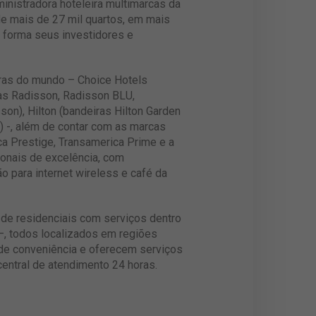
ministradora hoteleira multimarcas da
e mais de 27 mil quartos, em mais
r forma seus investidores e
eiras do mundo – Choice Hotels
ras Radisson, Radisson BLU,
son), Hilton (bandeiras Hilton Garden
 -, além de contar com as marcas
ca Prestige, Transamerica Prime e a
ionais de excelência, com
 para internet wireless e café da
ão de residenciais com serviços dentro
 –, todos localizados em regiões
 de conveniência e oferecem serviços
central de atendimento 24 horas.