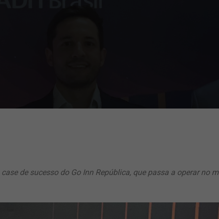
 case de sucesso do Go Inn República, que passa a operar no m