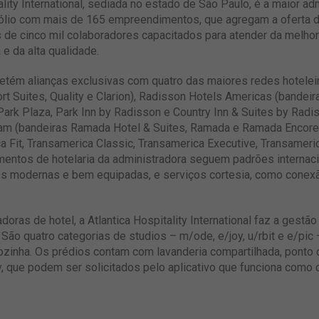
lity International, sediada no estado de São Paulo, é a maior ad
fólio com mais de 165 empreendimentos, que agregam a oferta d
s de cinco mil colaboradores capacitados para atender da melho
e da alta qualidade.
l detém alianças exclusivas com quatro das maiores redes hotel
rt Suites, Quality e Clarion), Radisson Hotels Americas (bandei
ark Plaza, Park Inn by Radisson e Country Inn & Suites by Radis
ham (bandeiras Ramada Hotel & Suites, Ramada e Ramada Encore)
ca Fit, Transamerica Classic, Transamerica Executive, Transameri
mentos de hotelaria da administradora seguem padrões internac
s modernas e bem equipadas, e serviços cortesia, como conexão
adoras de hotel, a Atlantica Hospitality International faz a gest
 São quatro categorias de studios – m/ode, e/joy, u/rbit e e/pic
zinha. Os prédios contam com lavanderia compartilhada, ponto
, que podem ser solicitados pelo aplicativo que funciona como 