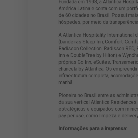
Fundada em 1998, a Atlantica Hospita
América Latina e conta com um port
de 60 cidades no Brasil. Possui mai
hóspedes, por meio da transparência 
A Atlantica Hospitality Internationa
(bandeiras Sleep Inn, Comfort, Comfo
Radisson Collection, Radisson RED, P
Inn e DoubleTree by Hilton) e Wynd
próprias Go Inn, eSuites, Transameri
chancela by Atlantica. Os empreendi
infraestrutura completa, acomodaçõe
manhã.
Pioneira no Brasil entre as administr
da sua vertical Atlantica Residences.
estratégicas e equipados com minico
pay per use, como limpeza e delivery
Informações para a imprensa: