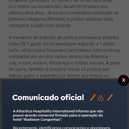
estabelecida a partir do número de noites dormidas
nos hotéis ou residenciais da administradora nos
últimos dois anos. Já os novos membros começam na
primeira categoria (Member) e podem alcançar mais
vantagens a cada nova estadia.
A mecânica de acúmulo de pontos permanece simples:
Cada R$ 1 gasto em hospedagem equivale a 1 ponto
Let’s, válidos para hóspedes particulares com reservas
realizadas em um dos canais diretos da Atlantica –
site
,
e-mail
,
walk-in
,
WhatsApp
e mídias sociais. A partir
de agora, também é possível trocar os pontos por
diárias grátis e experiências dentro dos hotéis ou
X
transferir pontos entre parceiros do programa, além de
aproveitar benefícios exclusivos, como
welcome drink
,
early check-in
,
late checkout
e
upgrade
de categoria de
quarto.
“O Let’s Atlantica é a nossa estratégia para incremento
de vendas diretas. Nosso hóspede escolhe a Atlantica
e o recompensamos com pontos, assim ele sempre