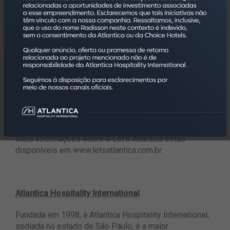
terá mais vantagens reservando diretamente conosco.”,
reitera Rispoli.
A facilidade para se tornar membro do programa foi um
ponto decisivo na sua criação. Ao informar o CPF no
ato da reserva, os pontos ficam atrelados a um pré-
cadastro e, para ativá-lo, basta acessar o site do Let’s
Atlantica. Acessando a conta, o hóspede consegue
resgatar, com poucos cliques, benefícios como diárias
grátis e experiências em um dos mais de 165
empreendimentos da administradora em todo o Brasil.
Mais informações sobre o Let’s Atlantica estão
disponíveis em
www.letsatlantica.com.br.
Atlantica Hospitality International
Fundada em 1998, a Atlantica Hospitality International,
sediada no estado de São Paulo, é a maior