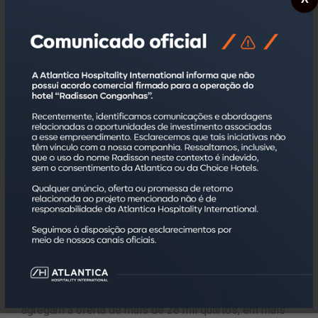
da rede e garantirá aos hóspedes uma excelente
localização, comodidade e excelência no atendimento,
com uma equipe de profissionais competentes e
extremamente dedicados”, afirma Martini.
As unidades Go Inn da rede Atlantica estão presentes
nos estados de São Paulo, Rio de Janeiro, Espírito
Santo, Minas Gerais, Paraná, Goiás, Sergipe,
Pernambuco e Distrito Federal.
Para reservas, acesse
www.reserveatlantica.com.br/hotel/go-inn-sao-mateus
.
Atlantica Hospitality International
Fundada em 1998, a Atlantica Hospitality International,
sediada no estado de São Paulo, conta com um
portfólio com mais de 170 empreendimentos, que
agregam a oferta de mais de 28 mil quartos, em mais