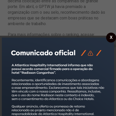
décima colocação entre as companhias de grande
porte. Em abril, o GPTW já havia premiado a
organização com o seu selo, reconhecimento dado às
empresas que se destacam com boas práticas no
ambiente de trabalho.
Para mais informações sobre o ranking, acesse:
X
https://gptw.com.br/ranking/melhores-empresas/?
ano=2021&tipo=Regional&ranking=Barueri+e+Regi%C3%A3
Atlantica Hospitality International
Fundada em 1998, a Atlantica Hospitality International,
sediada no estado de São Paulo, é a maior
administradora hoteleira da América Latina, contando
com um portfólio com mais de 135 hotéis, que
agregam a oferta de mais de 23 mil quartos, em mais
de 60 cidades no Brasil. Possui mais de três mil
colaboradores, capacitados para atender da melhor