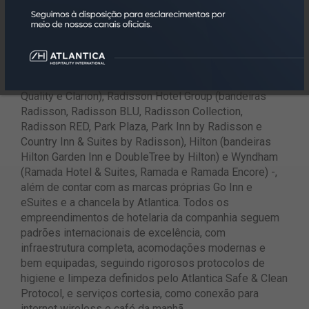
forma seus investidores e hóspedes, por meio da
transparência e da alta qualidade.
A Atlantica detém alianças exclusivas com quatro das
maiores redes hoteleiras do mundo – Choice Hotels
(dona das marcas Sleep Inn, Comfort, Comfort Suites,
Quality e Clarion), Radisson Hotel Group (bandeiras
Radisson, Radisson BLU, Radisson Collection,
Radisson RED, Park Plaza, Park Inn by Radisson e
Country Inn & Suites by Radisson), Hilton (bandeiras
Hilton Garden Inn e DoubleTree by Hilton) e Wyndham
(Ramada Hotel & Suites, Ramada e Ramada Encore) -,
além de contar com as marcas próprias Go Inn e
eSuites e a chancela by Atlantica. Todos os
empreendimentos de hotelaria da companhia seguem
padrões internacionais de excelência, com
infraestrutura completa, acomodações modernas e
bem equipadas, seguindo rigorosos protocolos de
higiene e limpeza definidos pelo Atlantica Safe & Clean
Protocol, e serviços cortesia, como conexão para
internet wireless e café da manhã.