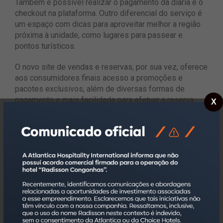
Também é possível realizar o pagamento da diária e o
checkout na plataforma. Outro diferencial do serviço é
um espaço com dicas para aproveitar melhor a região
próxima à unidade, como lugares para passear e
pontos turísticos.
O novo
site de vendas
e reservas, por sua vez, oferece
aos consumidores finais acesso a promoções e
pacotes exclusivos, além de diversas formas de
pagamento e mais facilidade para efetuar a reserva.
X
Graças à implantação de um
chat bot
robusto da
empresa Asksuite, cada usuário escolhe de que
maneira quer interagir – via chat, e-mail ou telefone.
Tudo isso para que tenha uma experiência completa e
customizada.
Já o Portal do Investidor foi uma maneira da Atlantica
aperfeiçoar seus canais de atendimentos e manter um
relacionamento cada vez mais próximo com os seus
mais de nove mil investidores no Brasil. Ao acessar a
nova plataforma, é possível atualizar os seus dados,