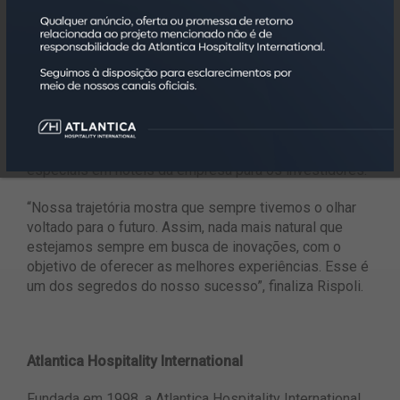
obter informações sobre as unidades que investe de
maneira mais organizada e disponibilizar documentos
pessoais com segurança, sem a necessidade de envio
de e-mail. Além disso, é possível receber alertas
sobre novidades, lembretes de eventos e escolher
quais comunicações prefere receber por e-mail, assim
como solicitar o cartão de benefício impresso do
programa Meu Desconto – que oferece descontos
especiais em hotéis da empresa para os investidores.
“Nossa trajetória mostra que sempre tivemos o olhar
voltado para o futuro. Assim, nada mais natural que
estejamos sempre em busca de inovações, com o
objetivo de oferecer as melhores experiências. Esse é
um dos segredos do nosso sucesso”, finaliza Rispoli.
Atlantica Hospitality International
Fundada em 1998, a Atlantica Hospitality International,