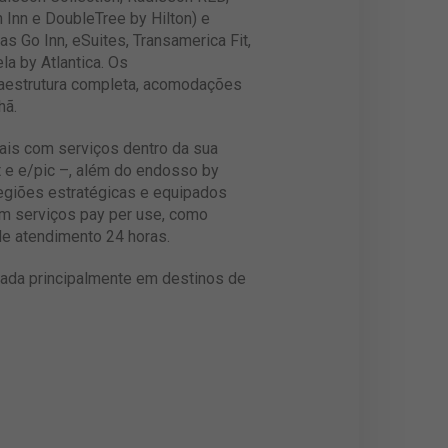
 Inn e DoubleTree by Hilton) e
 Go Inn, eSuites, Transamerica Fit,
a by Atlantica. Os
raestrutura completa, acomodações
hã.
ciais com serviços dentro da sua
t e e/pic –, além do endosso by
regiões estratégicas e equipados
em serviços pay per use, como
de atendimento 24 horas.
cada principalmente em destinos de