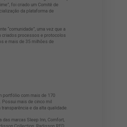
ime”, foi criado um Comitê de
cialização da plataforma de
ente “comunidade”, uma vez que a
am criados processos e protocolos
os e mais de 35 milhões de
um portfólio com mais de 170
. Possui mais de cinco mil
ransparência e da alta qualidade.
 das marcas Sleep Inn, Comfort,
disson Collection, Radisson RED,