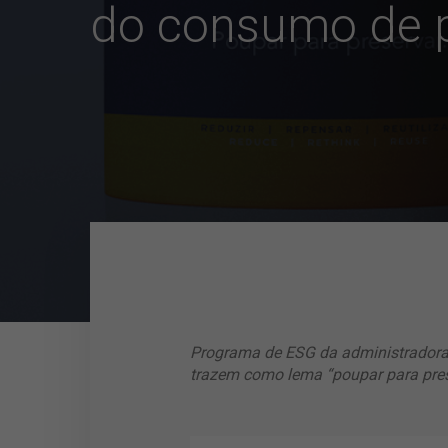
do consumo de p
Programa de ESG da administradora,
trazem como lema “poupar para pres