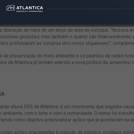
 de
amenities
foi cuidadosamente pensado para preservar a com
es.”, afirma Mark Campbell, Diretor de Produtos e Serviços Té
ta uma economia financeira de até 30% nos gastos totais dos h
 liberação de mais de um terço de área de estoque. “Nossos i
 próximas gerações, mas também o quanto são financeiramente 
téis já efetuaram as compras dos novos
dispensers
.”, compleme
al de preservação do meio ambiente e os padrões de redes hotele
téis da Atlantica já tenham aderido a nova política de
amenities
, 
CA
arda-chuva ESG da Atlantica, é um movimento que engloba causas
o ambiente, com o time e com a comunidade. O nome foi escolh
, tendo como objetivo potencializar ações que já acontecem na 
evistas ações relacionadas à redução de plástico, resíduos sóli