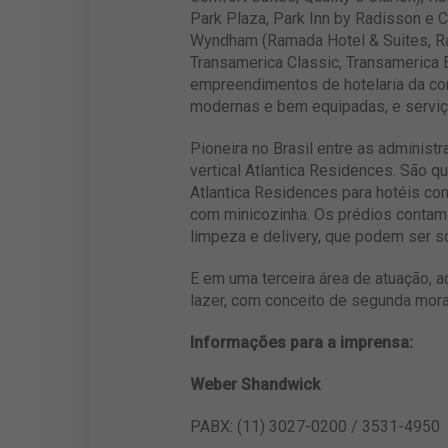
Park Plaza, Park Inn by Radisson e C
Wyndham (Ramada Hotel & Suites, Ram
Transamerica Classic, Transamerica E
empreendimentos de hotelaria da co
modernas e bem equipadas, e serviço
Pioneira no Brasil entre as administ
vertical Atlantica Residences. São q
Atlantica Residences para hotéis co
com minicozinha. Os prédios contam 
limpeza e delivery, que podem ser so
E em uma terceira área de atuação, 
lazer, com conceito de segunda mora
Informações para a imprensa:
Weber Shandwick
PABX: (11) 3027-0200 / 3531-4950