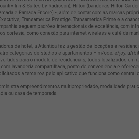
ountry Inn & Suites by Radisson), Hilton (bandeiras Hilton Garden
ada e Ramada Encore) -, além de contar com as marcas próprias
xecutive, Transamerica Prestige, Transamerica Prime e a chancel
mpanhia seguem padrões internacionais de excelência, com inf
s cortesia, como conexão para internet wireless e café da man
radoras de hotel, a Atlantica faz a gestão de locações e residen
uatro categorias de studios e apartamentos – m/ode, e/joy, u/rbi
nvertidos para o modelo de residenciais, todos localizados em 
com lavanderia compartilhada, ponto de conveniência e oferec
licitados a terceiros pelo aplicativo que funciona como central 
administra empreendimentos multipropriedade, modalidade prati
dia ou casa de temporada.