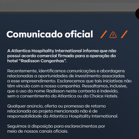
 estabelecidas até 2025 por meio do programa
Aja
, a
Atlantica 
m mais de 170 empreendimentos em todo o país, dá continuida
cos nos
amenities
de higiene pessoal e a substituição por
dispen
, como shampoo, condicionador, sabonete para as mãos e outro
alagens fixas, maiores e com válvula
pump
. Já para o meio am
 ano, representando uma redução de até 12 vezes na produção d
trocados diariamente a cada limpeza.
, as embalagens foram pensadas para convidar os hóspedes a 
avras reduzir, repensar e reutilizar indicam o caminho de refl
corpore no dia a dia de todos.
o como empresa nos traz muito orgulho. Antes da pandemia, j
a, então a Covid-19 apenas acelerou esse processo. Percebemo
produtos oferecidos pelos nossos fornecedores, justamente da 