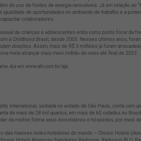
lém do uso de fontes de energia renováveis. Já em relação ao “t
 a igualdade de oportunidades no ambiente de trabalho e a poten
capacitar colaboradores.
exual de crianças e adolescentes entra como ponto focal da fr
a com a Childhood Brasil, desde 2005. Nesses últimos anos, for
mulam doações. Assim, mais de R$ 5 milhões já foram arrecadad
a meta alcançar mais meio milhão de reais até final de 2023.
rama
Aja
em
www.ahi.com.br/aja.
lity International, sediada no estado de São Paulo, conta com 
ta de mais de 28 mil quartos, em mais de 60 cidades no Brasil
der da melhor forma seus investidores e hóspedes, por meio da t
o das maiores redes hoteleiras do mundo – Choice Hotels (dona
 Radisson Hotels Americas (bandeiras Radisson, Radisson BLU, Ra