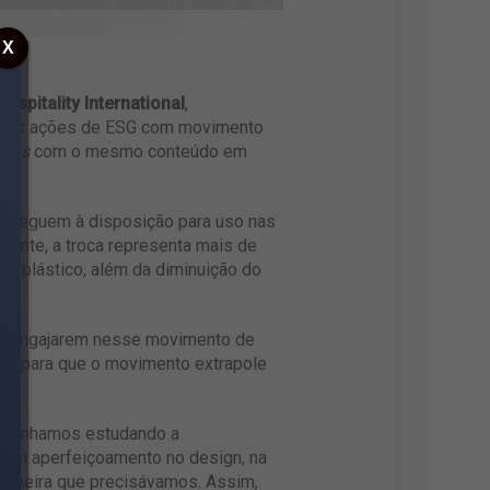
X
Hospitality International
,
de às ações de ESG com movimento
sers
com o mesmo conteúdo em
s, seguem à disposição para uso nas
biente, a troca representa mais de
e plástico, além da diminuição do
se engajarem nesse movimento de
exão para que o movimento extrapole
á vínhamos estudando a
s um aperfeiçoamento no design, na
maneira que precisávamos. Assim,