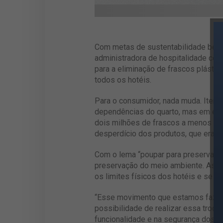
Com metas de sustentabilidade bem
administradora de hospitalidade co
para a eliminação de frascos plásti
todos os hotéis.
Para o consumidor, nada muda. Itens
dependências do quarto, mas em emb
dois milhões de frascos a menos por
desperdício dos produtos, que eram 
Com o lema “poupar para preservar”
preservação do meio ambiente. As pal
os limites físicos dos hotéis e se in
“Esse movimento que estamos fazend
possibilidade de realizar essa troc
funcionalidade e na segurança dos 