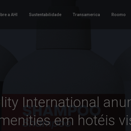
bre a AHI
Sustentabilidade
Transamerica
Roomo
lity International an
menities em hotéis v