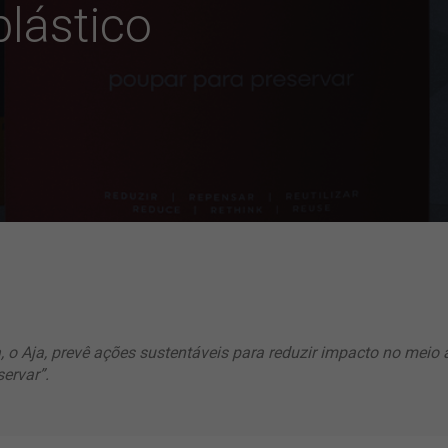
lástico
 o Aja, prevê ações sustentáveis para reduzir impacto no meio
ervar”.