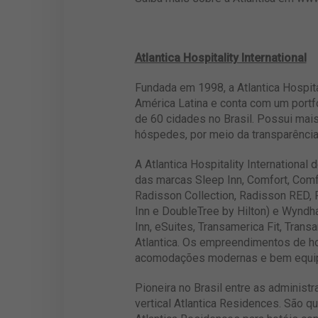
Atlantica Hospitality International
Fundada em 1998, a Atlantica Hospita
América Latina e conta com um port
de 60 cidades no Brasil. Possui mai
hóspedes, por meio da transparência 
A Atlantica Hospitality Internationa
das marcas Sleep Inn, Comfort, Comfo
Radisson Collection, Radisson RED, P
Inn e DoubleTree by Hilton) e Wynd
Inn, eSuites, Transamerica Fit, Tran
Atlantica. Os empreendimentos de ho
acomodações modernas e bem equipad
Pioneira no Brasil entre as administ
vertical Atlantica Residences. São q