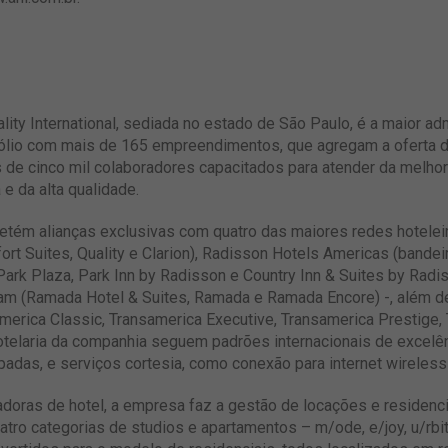
lity International, sediada no estado de São Paulo, é a maior ad
fólio com mais de 165 empreendimentos, que agregam a oferta d
s de cinco mil colaboradores capacitados para atender da melho
e da alta qualidade.
l detém alianças exclusivas com quatro das maiores redes hotel
rt Suites, Quality e Clarion), Radisson Hotels Americas (bande
ark Plaza, Park Inn by Radisson e Country Inn & Suites by Radis
ham (Ramada Hotel & Suites, Ramada e Ramada Encore) -, além d
samerica Classic, Transamerica Executive, Transamerica Prestige
telaria da companhia seguem padrões internacionais de excelênc
as, e serviços cortesia, como conexão para internet wireless
radoras de hotel, a empresa faz a gestão de locações e residenc
uatro categorias de studios e apartamentos – m/ode, e/joy, u/rbi