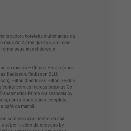
ministradora hoteleira multimarcas da
e mais de 27 mil quartos, em mais
r forma seus investidores e
eiras do mundo – Choice Hotels (dona
iras Radisson, Radisson BLU,
son), Hilton (bandeiras Hilton Garden
e contar com as marcas próprias Go
, Transamerica Prime e a chancela by
ia, com infraestrutura completa,
 e café da manhã.
iais com serviços dentro da sua
t e e/pic –, além do endosso by