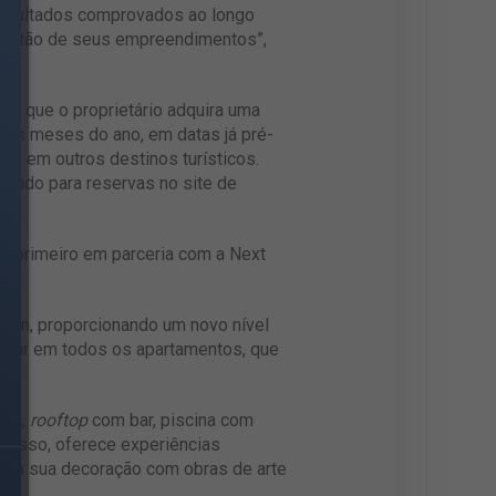
resultados comprovados ao longo
 gestão de seus empreendimentos”,
te que o proprietário adquira uma
 os meses do ano, em datas já pré-
das em outros destinos turísticos.
izando para reservas no site de
o primeiro em parceria com a Next
ction, proporcionando um novo nível
 o mar em todos os apartamentos, que
gem,
rooftop
com bar, piscina com
m disso, oferece experiências
ela sua decoração com obras de arte