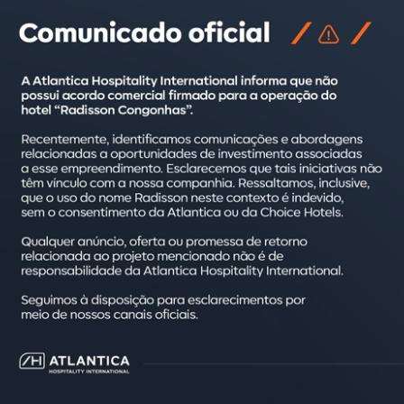
iva e nosso modelo de gestão, aliados a marcas de renome e a 
de grandes incorporadoras, que passaram a nos procurar para a
ente de Desenvolvimento da Atlantica.
a de maneira diferente dos hotéis e dos residenciais. Ele permi
o como segunda residência por um período proporcional em todos
semanas, ou seja, trocar com proprietários de unidades localiza
vestidor é rentabilizar os períodos que não utilizará disponibil
ados encontram-se em Salinópolis (PA) e Itapema (SC), sendo 
 o segundo com a HK9 Incorporadora.
 Salinópolis, no Pará, contará com a assinatura Atlantica Colle
estino de lazer. Sua localização privilegiada garante vista para
va para contemplação da paisagem.
tica Collection, como passa a ser chamado, é completa, com gara
eca, espaço gourmet, SPA,
kitesurf
, entre outras facilidades. Alé
zada, no restaurante com gastronomia
premium
e nos passeios p
ais e internacionais.