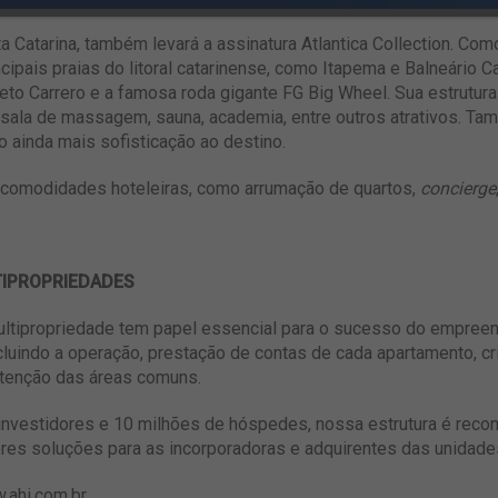
atarina, também levará a assinatura Atlantica Collection. Como 
ncipais praias do litoral catarinense, como Itapema e Balneário 
eto Carrero e a famosa roda gigante FG Big Wheel. Sua estrutur
gos, sala de massagem, sauna, academia, entre outros atrativos. 
o ainda mais sofisticação ao destino.
omodidades hoteleiras, como arrumação de quartos,
concierge
TIPROPRIEDADES
ltipropriedade tem papel essencial para o sucesso do empreen
cluindo a operação, prestação de contas de cada apartamento, cr
tenção das áreas comuns.
 investidores e 10 milhões de hóspedes, nossa estrutura é reco
es soluções para as incorporadoras e adquirentes das unidade
.ahi.com.br
.