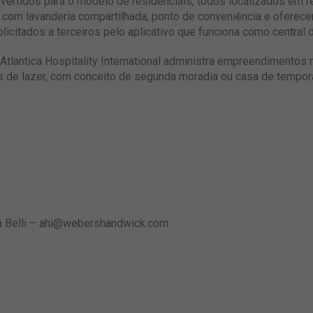
nvertidos para o modelo de residenciais, todos localizados em 
com lavanderia compartilhada, ponto de conveniência e oferec
licitados a terceiros pelo aplicativo que funciona como central 
 Atlantica Hospitality International administra empreendimentos
s de lazer, com conceito de segunda moradia ou casa de tempor
 Belli –
ahi@webershandwick.com