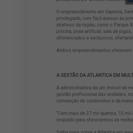
O empreendimento em Itapema, Santa C
privilegiada, com fácil acesso às pri
atrativos da região, como o Parque B
piscina, praia artificial, sala de jo
diferenciados e exclusivos, ofertand
Ambos empreendimentos oferecem c
A GESTÃO DA ATLANTICA EM MUL
A administradora de um imóvel de mu
gestão profissional das unidades, in
convenção de condomínio e da manu
“Com mais de 27 mil quartos, 15 mil
respaldo para oferecermos as melhor
Saiba mais sobre a Atlantica em
www