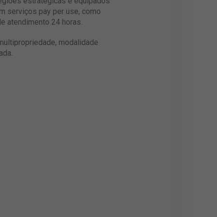
regiões estratégicas e equipados
em serviços pay per use, como
de atendimento 24 horas.
 multipropriedade, modalidade
ada.