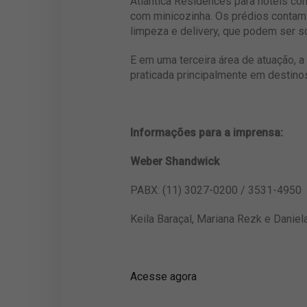
Atlantica Residences para hotéis co
com minicozinha. Os prédios contam 
limpeza e delivery, que podem ser so
E em uma terceira área de atuação, a
praticada principalmente em destino
Informações para a imprensa:
Weber Shandwick
PABX: (11) 3027-0200 / 3531-4950
Keila Baraçal, Mariana Rezk e Daniela
Acesse agora