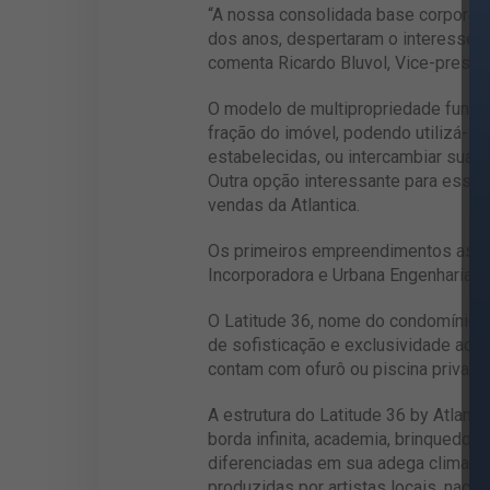
“A nossa consolidada base corporat
dos anos, despertaram o interesse 
comenta Ricardo Bluvol, Vice-presid
O modelo de multipropriedade funcion
fração do imóvel, podendo utilizá-l
estabelecidas, ou intercambiar suas 
Outra opção interessante para esse in
vendas da Atlantica.
Os primeiros empreendimentos assin
Incorporadora e Urbana Engenharia e
O Latitude 36, nome do condomínio em
de sofisticação e exclusividade ao d
contam com ofurô ou piscina privati
A estrutura do Latitude 36 by Atlan
borda infinita, academia, brinquedot
diferenciadas em sua adega climati
produzidas por artistas locais, nacion