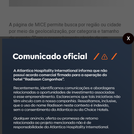
A página de MICE permite busca por região ou cidade
por meio da geolocalização, por categoria e tamanho
de evento. “Com o preenchimento rápido de um
X
formulário que demanda informações básicas sobre o
evento, local e período de realização, o cliente pode
solicitar o orçamento tanto de salas como de serviços
extras. O atendimento do hotel capta a mensagem e
retorna com propostas em até 24 horas”, afirma
Vanessa Godoi, diretora de Negócios MICE e
Aberturas.