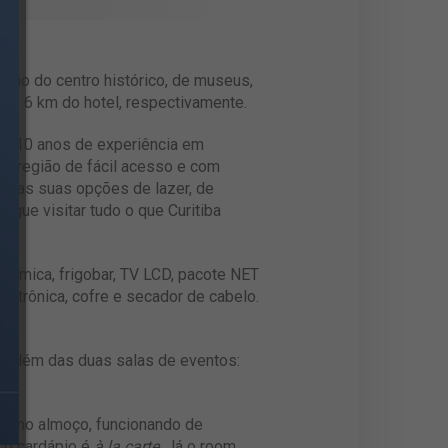
óximo do centro histórico, de museus,
 e 6 km do hotel, respectivamente.
 de 10 anos de experiência em
ma região de fácil acesso e com
as as suas opções de lazer, de
egue visitar tudo o que Curitiba
râmica, frigobar, TV LCD, pacote NET
eletrônica, cofre e secador de cabelo.
l, além das duas salas de eventos:
fet no almoço, funcionando de
, o cardápio é
à la carte
. Já o room