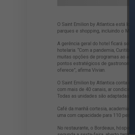
O Saint Emilion by Atlantica está loc
parques e shopping, incluindo o Mus
A gerência geral do hotel ficará sob
hotelaria. “Com a pandemia, Curitiba
muitas opções de programas ao ar li
pontos estratégicos de gastronomia a
oferece”, afirma Vivian.
O Saint Emilion by Atlantica conta 
com mais de 40 canais, ar condicionad
Todas as unidades são adaptadas pa
Café da manhã cortesia, academia e 
uma com capacidade para 110 pessoa
No restaurante, o Bordeaux, hóspedes
segunda a sexta-feira, aberto também