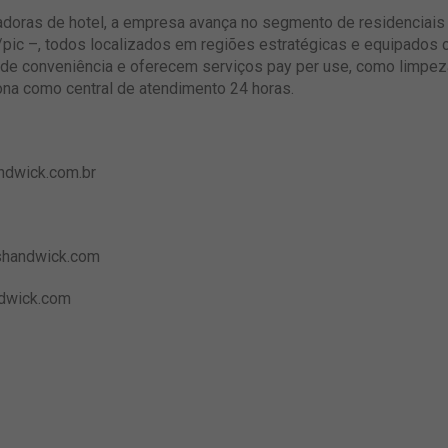
radoras de hotel, a empresa avança no segmento de residenciais
e/pic –, todos localizados em regiões estratégicas e equipados
 de conveniência e oferecem serviços pay per use, como limpez
iona como central de atendimento 24 horas.
dwick.com.br
shandwick.com
wick.com