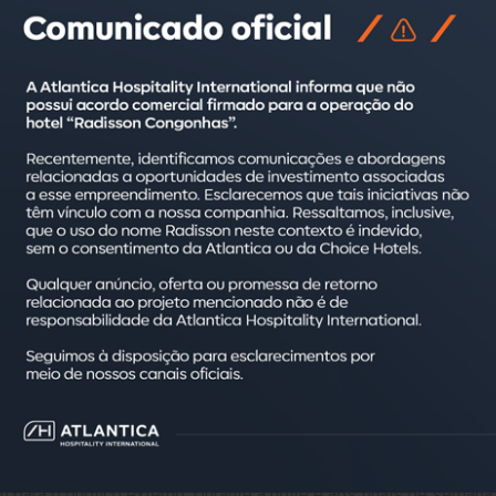
alizado no centro da cidade de Curitiba, no estado do Paraná, pr
eu Oscar Niemeyer e o Jardim Botânico, que ficam a apenas 4 km
 a responsabilidade da executiva Vivian Lopes, que possui mais
 tem sido ainda mais procurada, uma vez que a cidade está em u
vre. Estamos há poucos passos da bela Praça da Espanha e tod
 feirinhas de final de semana. Em sete dias, um turista não cons
com 74 apartamentos iluminados e bem ventilados, com piso em ce
o split, Wi-Fi grátis, bancada de trabalho, cama box, fechadura 
ra circulação de pessoas com deficiência e são
pet-friendly
.
salão de jogos com churrasqueira são outros benefícios do hote
s e outra para 50 pessoas.
 podem provar pratos da culinária brasileira no sistema de buf
 para o público externo. Durante a noite e aos finais de semana