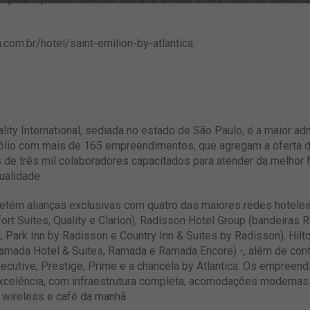
.com.br/hotel/saint-emilion-by-atlantica
.
lity International, sediada no estado de São Paulo, é a maior ad
fólio com mais de 165 empreendimentos, que agregam a oferta d
s de três mil colaboradores capacitados para atender da melhor
ualidade.
l detém alianças exclusivas com quatro das maiores redes hotel
rt Suites, Quality e Clarion), Radisson Hotel Group (bandeiras
, Park Inn by Radisson e Country Inn & Suites by Radisson), Hilto
mada Hotel & Suites, Ramada e Ramada Encore) -, além de cont
Executive, Prestige, Prime e a chancela by Atlantica. Os empree
xcelência, com infraestrutura completa, acomodações modernas
 wireless e café da manhã.