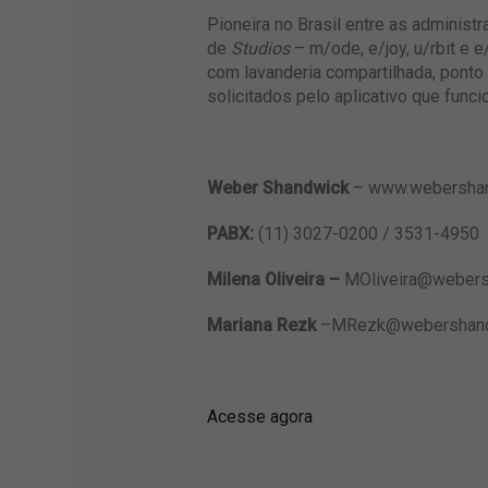
Pioneira no Brasil entre as administ
de
Studios
– m/ode, e/joy, u/rbit e 
com lavanderia compartilhada, ponto
solicitados pelo aplicativo que func
Weber Shandwick
– www.webershan
PABX:
(11) 3027-0200 / 3531-4950
Milena Oliveira –
MOliveira@weber
Mariana Rezk
–
MRezk@webershand
Acesse agora