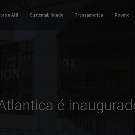
bre a AHI
Sustentabilidade
Transamerica
Roomo
 Atlantica é inaugurad