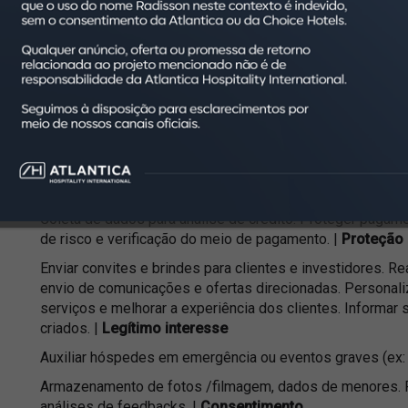
Finalidade do tratamento |
Base legal
Cumprir obrigações para com clientes, incluindo reserva
e serviços. |
Execução de contrato ou procedimentos p
Exercício regular de direitos, como defesa em processos j
regular de direitos
Emissão de notas fiscais, registro em órgãos competentes
armazenamento de documentos legais para cumprimento de
Cumprimento de obrigação legal ou regulatória
Coleta de dados para análise de crédito. Proteger pagamen
de risco e verificação do meio de pagamento. |
Proteção 
Enviar convites e brindes para clientes e investidores. R
envio de comunicações e ofertas direcionadas. Personaliz
serviços e melhorar a experiência dos clientes. Informar
criados. |
Legítimo interesse
Auxiliar hóspedes em emergência ou eventos graves (ex: c
Armazenamento de fotos /filmagem, dados de menores. R
análises de feedbacks. |
Consentimento