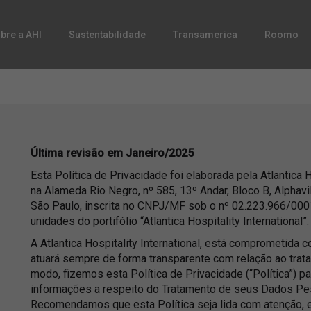
bre a AHI
Sustentabilidade
Transamerica
Roomo
Última revisão em Janeiro/2025
Esta Política de Privacidade foi elaborada pela Atlantica H
na Alameda Rio Negro, nº 585, 13º Andar, Bloco B, Alphavil
São Paulo, inscrita no CNPJ/MF sob o nº 02.223.966/000
unidades do portifólio “Atlantica Hospitality International”.
A Atlantica Hospitality International, está comprometid
atuará sempre de forma transparente com relação ao tra
modo, fizemos esta Política de Privacidade (“Política”) p
informações a respeito do Tratamento de seus Dados Pe
Recomendamos que esta Política seja lida com atenção, e