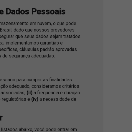
de Dados Pessoais
de armazenamento em nuvem, o que pode
 Brasil, dado que nossos provedores
segurar que seus dados sejam tratados
ica, implementamos garantias e
pecíficas, cláusulas padrão aprovadas
s de segurança adequadas.
sário para cumprir as finalidades
enção adequado, consideramos critérios
 associadas,
(ii)
a frequência e duração
 regulatórias e
(iv)
a necessidade de
r
s listados abaixo, você pode entrar em