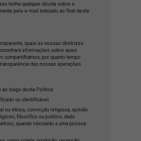
Caso tenha qualquer dúvida sobre o
ente pelo e-mail indicado ao final deste
ransparente, quais as nossas diretrizes
ncontrará informações sobre quais
m compartilhamos, por quanto tempo
 transparência das nossas operações.
 ao longo desta Política:
icado ou identificável.
 ou étnica, convicção religiosa, opinião
ligioso, filosófico ou político, dado
métrico, quando vinculado a uma pessoa
s, como coleta, produção, recepção,