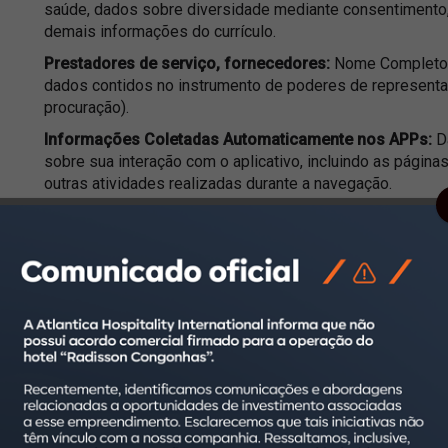
saúde, dados sobre diversidade mediante consentimento, 
demais informações do currículo.
Prestadores de serviço, fornecedores:
Nome Completo, C
dados contidos no instrumento de poderes de representaç
procuração).
Informações Coletadas Automaticamente nos APPs:
Da
sobre sua interação com o aplicativo, incluindo as págin
outras atividades realizadas durante a navegação.
Informações do Dispositivo:
Podemos coletar dados esp
utilizando, como o modelo, sistema operacional, identifi
conexão.
4. Para quais finalidades seus 
quais bases legais legitimam o
Pessoais?
Tratamos seus Dados Pessoais somente para finalidades 
nesta Política, como exemplificamos a seguir: