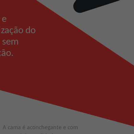
 e
ização do
o sem
ão.
A cama é aconchegante e com