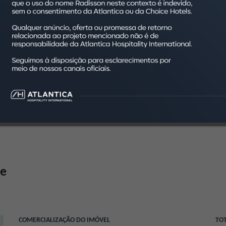
a na
Excelente
eis
experiência a
Modernas
as
clientes e
ferramentas
proprietários.
digitais.
ue
COMERCIALIZAÇÃO DO IMÓVEL
TO