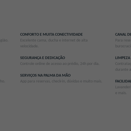
CONFORTO E MUITA CONECTIVIDADE
CANAL D
gião.
Excelente cama, ducha e internet de alta
Para res
velocidade.
burocraci
SEGURANÇA E DEDICAÇÃO
LIMPEZA
Controle online de acesso ao prédio, 24h por dia.
Contrataç
durante 
SERVIÇOS NA PALMA DA MÃO
nho.
App para reservas, check-in, dúvidas e muito mais.
FACILIDA
Lavanderi
e mais.