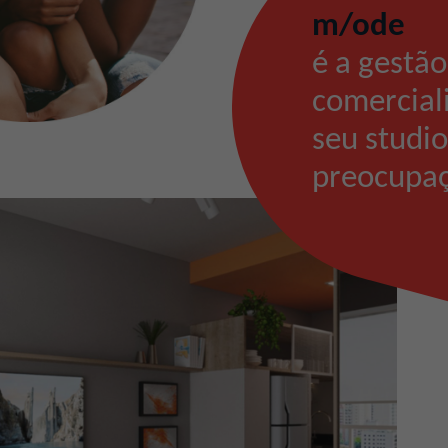
m/ode
é a gestão
comercial
seu studi
preocupaç