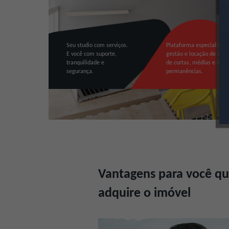
Seu studio com serviços.
Plataforma especializad
E você com suporte,
gestão e locação de imóv
tranquilidade e
de curtas, médias e long
segurança.
permanências.
Vantagens para você q
adquire o imóvel