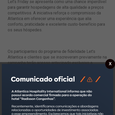
Let’s Friday se apresenta como uma chance imperdível
para garantir hospedagens de alta qualidade a preços
competitivos. A iniciativa reforça o compromisso da
Atlantica em oferecer uma experiência que alia
conforto, praticidade e excelente custo-benefício para
os seus hóspedes.
Os participantes do programa de fidelidade Let’s
Atlantica e clientes que se inscreveram previamente na
campanha terão acesso antecipado exclusivo a
X
promoção, podendo reservar com as melhores tarifas
do ano já a partir de 20 de novembro.
​Além dos descontos, os hotéis selecionados vão
oferecer três vezes mais pontos em suas
hospedagens no período promocional. A pontuação
será automaticamente disponibilizada na conta dos
hóspedes após o checkout da reserva. Todas as
ofertas são válidas somente para reservas realizadas