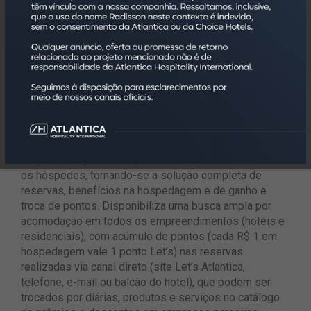
no site Let’s Atlantica. Além disso, os membros do
programa têm acesso a descontos cumulativos, de
acordo com sua categoria, com limite de até 50% OFF.
Let’s Atlantica
O Let’s Atlantica foi lançado em 2022 inicialmente com
o objetivo de fidelização de clientes por meio do
programa de fidelidade. Em 2024, com o sucesso da
plataforma, ele foi reestruturado para ser a marca
responsável por toda a jornada de relacionamento com
os hóspedes, tornando-se a solução completa de
reservas, benefícios na hospedagem e de ganho e
troca de pontos. Disponibiliza uma busca ampla por
acomodação em todos os empreendimentos (hotéis e
residenciais), com acúmulo de pontos (cada R$ 1 em
hospedagem vale 1 ponto Let’s) nas reservas
realizadas via canal direto (site Let’s Atlantica,
telefone, e-mail ou balcão do hotel), que podem ser
trocados por diárias, produtos e serviços no catálogo