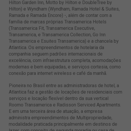
Hilton Garden Inn, Motto by Hilton e DoubleTree by
Hilton) e Wyndham (Wyndham, Ramada Hotel & Suites,
Ramada e Ramada Encore) -, além de contar com a
família de marcas próprias Transamerica Hotels
(Transamerica Fit, Transamerica Executive,
Transamerica, e Transamerica Collection, Go Inn
Transamerica e Esuites Transamerica) e a chancela by
Atlantica. Os empreendimentos de hotelaria da
companhia seguem padrões internacionais de
excelência, com infraestrutura completa, acomodações
modernas e bem equipadas, e serviços cortesia, como
conexão para internet wireless e café da manhã.
Pioneira no Brasil entre as administradoras de hotel, a
Atlantica faz a gestão de locações de residenciais com
serviços e locação flexível dentro da sua vertical
Roomo Transamerica e Radisson Serviced Apartments.
E em uma terceira área de atuação, a empresa
administra empreendimentos de Multipropriedade,
modalidade praticada principalmente em destinos de
lazer, com conceito de segunda moradia ou casa de