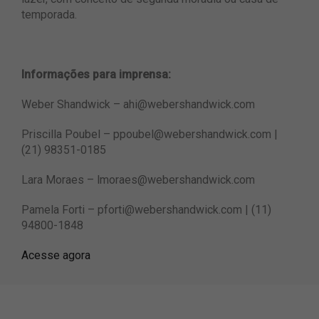
temporada.
Informações para imprensa:
Weber Shandwick
–
ahi@webershandwick.com
Priscilla Poubel –
ppoubel@webershandwick.com
|
(21) 98351-0185
Lara Moraes –
lmoraes@webershandwick.com
Pamela Forti –
pforti@webershandwick.com
| (11)
94800-1848
Acesse agora