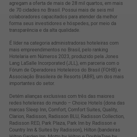
agregam a oferta de mais de 28 mil quartos, em mais
de 70 cidades no Brasil. Possui mais de seis mil
colaboradores capacitados para atender da melhor
forma seus investidores e hóspedes, por meio da
transparência e da alta qualidade.
É líder na categoria administradoras hoteleiras com
mais empreendimentos no Brasil, pelo ranking
Hotelaria em Números 2023, produzido pela Jones
Lang LaSalle Incorporated (JLL), em parceria com o
Fórum de Operadores Hoteleiros do Brasil (FOHB) e
Associação Brasileira de Resorts (ABR), um dos mais
importantes do setor.
Detém alianças exclusivas com três das maiores
redes hoteleiras do mundo – Choice Hotels (dona das
marcas Sleep Inn, Comfort, Comfort Suites, Quality,
Clarion, Radisson, Radisson BLU, Radisson Collection,
Radisson RED, Park Plaza, Park Inn by Radisson e
Country Inn & Suites by Radisson), Hilton (bandeiras
Hilton Garden Inn, Motto by Hilton e DoubleTree by