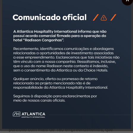
O
Let’s Atlantica
foi lançado em 2022 inicialmente com
o objetivo de fidelização de clientes por meio do
programa de fidelidade. Em 2024, com o sucesso da
plataforma, ele foi reestruturado para ser a marca
responsável por toda a jornada de relacionamento com
os hóspedes, tornando-se a solução completa de
reservas, benefícios na hospedagem e de ganho e
troca de pontos. Disponibiliza uma busca ampla por
acomodação em todos os empreendimentos (hotéis e
residenciais), com acúmulo de pontos (cada R$ 1 em
hospedagem vale 1 ponto Let’s) nas reservas
realizadas via canal direto (site Let’s Atlantica,
telefone, e-mail ou balcão do hotel), que podem ser
trocados por diárias, produtos e serviços no catálogo
de prêmios e descontos em empresas parceiras.
Sobre a Atlantica Hospitality International
Fundada em 1998, a Atlantica Hospitality International,
sediada no estado de São Paulo, conta hoje com um
portfólio com mais de 180 empreendimentos, que