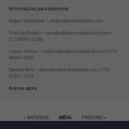
Informações para imprensa:
Weber Shandwick
–
ahi@webershandwick.com
Priscilla Poubel –
ppoubel@webershandwick.com
|
(21) 98351-0185
Letícia Santos –
lsantos@webershandwick.com
| (11)
96663-5935
Daniela Belli –
dbelli@webershandwick.com
| (11)
93391-2915
Acesse agora
< ANTERIOR
MÍDIA
PRÓXIMO >