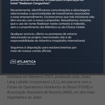
Sobre a Atlantica Hospitality International
Fundada em 1998, a Atlantica Hospitality International,
sediada no estado de São Paulo, conta hoje com um
portfólio com mais de 180 empreendimentos, que
agregam a oferta de mais de 28 mil quartos, em mais
de 70 cidades no Brasil. Possui mais de seis mil
colaboradores capacitados para atender da melhor
forma seus investidores e hóspedes, por meio da
transparência e da alta qualidade.
É líder na categoria administradoras hoteleiras com
mais empreendimentos no Brasil, pelo ranking
Hotelaria em Números 2023, produzido pela Jones
Lang LaSalle Incorporated (JLL), em parceria com o
Fórum de Operadores Hoteleiros do Brasil (FOHB) e
Associação Brasileira de Resorts (ABR), um dos mais
importantes do setor.