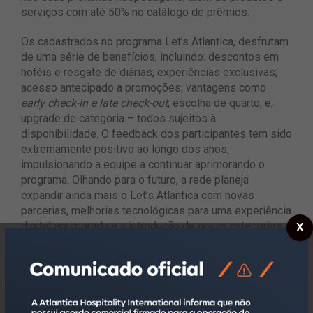
serviços com até 50% no catálogo de prêmios.
Os cadastrados no programa Let’s Atlantica, desfrutam
de uma série de benefícios, incluindo: descontos em
hotéis e resgate de diárias; experiências exclusivas;
acesso antecipado a promoções; vantagens como
early check-in e late check-out
; escolha de quarto; e,
upgrade de categoria – todos sujeitos à
disponibilidade​. O feedback dos participantes tem sido
extremamente positivo ao longo dos anos,
impulsionando a equipe a continuar aprimorando o
programa. Olhando para o futuro, a rede planeja
expandir ainda mais o Let’s Atlantica com novas
parcerias, melhorias tecnológicas para uma experiência
digital aprimorada e a introdução de novas categorias
X
de recompensas.
Para mais detalhes sobre as promoções e o programa,
visite o
site
.