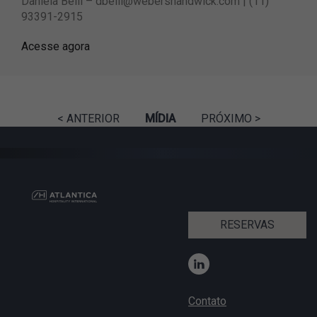
Daniela Belli –
dbelli@webershandwick.com
| (11)
93391-2915
Acesse agora
< ANTERIOR
MÍDIA
PRÓXIMO >
RESERVAS
Contato