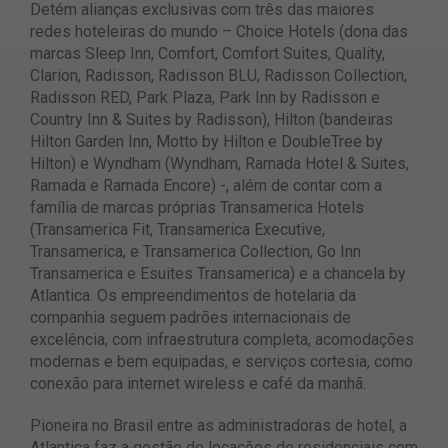
Detém alianças exclusivas com três das maiores
redes hoteleiras do mundo – Choice Hotels (dona das
marcas Sleep Inn, Comfort, Comfort Suites, Quality,
Clarion, Radisson, Radisson BLU, Radisson Collection,
Radisson RED, Park Plaza, Park Inn by Radisson e
Country Inn & Suites by Radisson), Hilton (bandeiras
Hilton Garden Inn, Motto by Hilton e DoubleTree by
Hilton) e Wyndham (Wyndham, Ramada Hotel & Suites,
Ramada e Ramada Encore) -, além de contar com a
família de marcas próprias Transamerica Hotels
(Transamerica Fit, Transamerica Executive,
Transamerica, e Transamerica Collection, Go Inn
Transamerica e Esuites Transamerica) e a chancela by
Atlantica. Os empreendimentos de hotelaria da
companhia seguem padrões internacionais de
excelência, com infraestrutura completa, acomodações
modernas e bem equipadas, e serviços cortesia, como
conexão para internet wireless e café da manhã.
Pioneira no Brasil entre as administradoras de hotel, a
Atlantica faz a gestão de locações de residenciais com