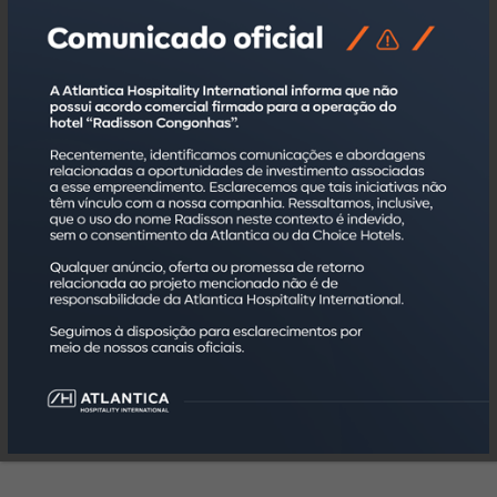
Sul, então percebemos a oportunidade de criar essa
nova atração turística para Porto Alegre. O Grêmio
ganha uma nova casa, retorna para suas origens no
bairro Moinhos de Vento e aumenta sua proximidade
com a torcida.”, destaca Juliano.
O Park Plaza Moinhos 1903 é uma parceria da Melnick
com o Grêmio Foot-Ball Porto Alegrense, vinculado à
marca Radisson Hotel Group. A gestão da operação
será realizada pela Atlantica Hospitality International,
administradora de hospitalidade com mais de 170
empreendimentos pelo Brasil. Suas unidades são
comercializadas para investidores autônomos,
obedecendo as normas editadas pela Comissão de
Valores Mobiliários (CVM).
Para reservas, acesse
www.reserveatlantica.com.br/hotel/park-plaza-1903
.