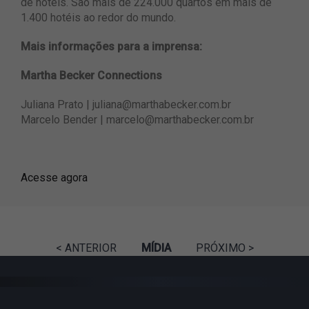
de hotéis. São mais de 224.000 quartos em mais de
1.400 hotéis ao redor do mundo.
Mais informações para a imprensa:
Martha Becker Connections
Juliana Prato |
juliana@marthabecker.com.br
Marcelo Bender |
marcelo@marthabecker.com.br
Acesse agora
< ANTERIOR
MÍDIA
PRÓXIMO >