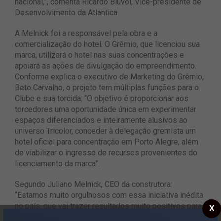
nacional,”, comenta Ricardo Bluvol, Vice-presidente de
Desenvolvimento da Atlantica.
A Melnick foi a responsável pela obra e a
comercialização do hotel. O Grêmio, que licenciou sua
marca, utilizará o hotel nas suas concentrações e
apoiará as ações de divulgação do empreendimento.
Conforme explica o executivo de Marketing do Grêmio,
Beto Carvalho, o projeto tem múltiplas funções para o
Clube e sua torcida: “O objetivo é proporcionar aos
torcedores uma oportunidade única em experimentar
espaços diferenciados e inteiramente alusivos ao
universo Tricolor, conceder à delegação gremista um
hotel oficial para concentração em Porto Alegre, além
de viabilizar o ingresso de recursos provenientes do
licenciamento da marca”.
Segundo Juliano Melnick, CEO da construtora:
“Estamos muito orgulhosos com essa iniciativa inédita
no país, que vai trazer resultados muito positivos para
X
a cidade. O futebol é uma fortaleza do Rio Grande do