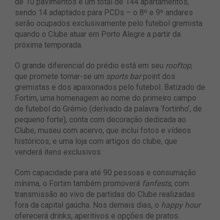
de 10 pavimentos e um total de 144 apartamentos,
sendo 14 adaptados para PCDs – o 8º e 9º andares
serão ocupados exclusivamente pelo futebol gremista
quando o Clube atuar em Porto Alegre a partir da
próxima temporada.
O grande diferencial do prédio está em seu
rooftop
,
que promete tornar-se um
sports bar
point dos
gremistas e dos apaixonados pelo futebol. Batizado de
Fortim, uma homenagem ao nome do primeiro campo
de futebol do Grêmio (derivado da palavra ‘fortinho’, de
pequeno forte), conta com decoração dedicada ao
Clube, museu com acervo, que inclui fotos e vídeos
históricos, e uma loja com artigos do clube, que
venderá itens exclusivos.
Com capacidade para até 90 pessoas e consumação
mínima, o Fortim também promoverá
fanfests
, com
transmissão ao vivo de partidas do Clube realizadas
fora da capital gaúcha. Nos demais dias, o
happy hour
oferecerá drinks, aperitivos e opções de pratos.