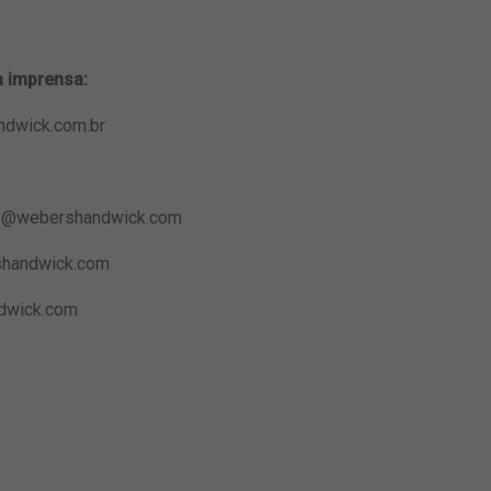
a imprensa:
dwick.com.br
e@webershandwick.com
shandwick.com
wick.com