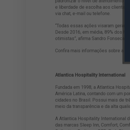
padronizar o nível de atendimento em
e liberdade de escolha aos clientes
via chat, e-mail ou telefone.
“Todas essas ações visaram gerar re
Desde 2016, em média, 89% dos hotéi
otimistas”, afirma Sandro Fonseca, Di
Confira mais informações sobre a At
Atlantica Hospitality International
Fundada em 1998, a Atlantica Hospita
América Latina, contando com um por
cidades no Brasil. Possui mais de tr
meio da transparência e da alta quali
A Atlantica Hospitality Internationa
das marcas Sleep Inn, Comfort, Comfo