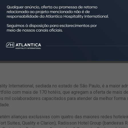
 todo o Brasil. Além disso, houve o lançamento de um novo site
, por meio da implantação de um
chatbot
robusto para que o usuá
sultados ainda mais positivos aos nossos hotéis e a parceria c
s atendidos por eles tiveram suas receitas incrementadas. Ent
retor de Revenue, Distribuição e Central de Reservas da Atlantic
lantica em
www.ahi.com.br
e sobre a Climber RMS em
www.climb
lity International, sediada no estado de São Paulo, é a maior ad
tfólio com mais de 170 hotéis, que agregam a oferta de mais de
ês mil colaboradores capacitados para atender da melhor forma s
dade.
l detém alianças exclusivas com quatro das maiores redes hotel
rt Suites, Quality e Clarion), Radisson Hotel Group (bandeiras