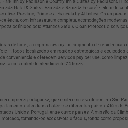
, Park Inn by Radisson e Country Inn & Suites by Radisson), Hilto
mada Hotel & Suites, Ramada e Ramada Encore) -, além de cont
Executive, Prestige, Prime e a chancela by Atlantica. Os empree
xcelência, com infraestrutura completa, acomodações modernas
mpeza definidos pelo Atlantica Safe & Clean Protocol, e serviço
adoras de hotel, a empresa avança no segmento de residenciais 
e/pic –, todos localizados em regiões estratégicas e equipados
 de conveniência e oferecem serviços pay per use, como limpez
iona como central de atendimento 24 horas.
ma empresa portuguesa, que conta com escritórios em São Paul
partamentos, atendendo hotéis de diferentes países. Além do Br
ados Unidos, Portugal, entre outros países. A missão da Climber
e mercado, tornando-os acessíveis e fáceis, tendo como propós