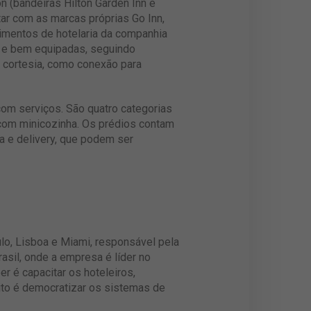
n (bandeiras Hilton Garden Inn e
ar com as marcas próprias Go Inn,
ndimentos de hotelaria da companhia
 e bem equipadas, seguindo
s cortesia, como conexão para
com serviços. São quatro categorias
 com minicozinha. Os prédios contam
a e delivery, que podem ser
o, Lisboa e Miami, responsável pela
asil, onde a empresa é líder no
 é capacitar os hoteleiros,
ito é democratizar os sistemas de