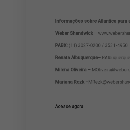
Informações sobre Atlantica para 
Weber Shandwick
– www.webershan
PABX:
(11) 3027-0200 / 3531-4950
Renata Albuquerque–
RAlbuquerqu
Milena Oliveira –
MOliveira@weber
Mariana Rezk
–
MRezk@webershand
Acesse agora