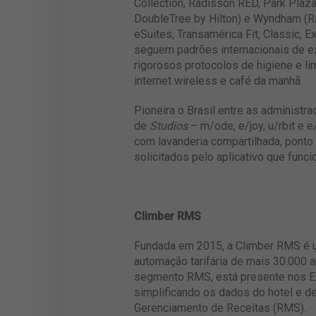
Collection, Radisson RED, Park Plaza
DoubleTree by Hilton) e Wyndham (Ra
eSuites, Transamérica Fit, Classic, 
seguem padrões internacionais de e
rigorosos protocolos de higiene e li
internet wireless e café da manhã.
Pioneira o Brasil entre as administr
de
Studios
– m/ode, e/joy, u/rbit e 
com lavanderia compartilhada, ponto
solicitados pelo aplicativo que func
Climber RMS
Fundada em 2015, a Climber RMS é u
automação tarifária de mais 30.000 a
segmento RMS, está presente nos Est
simplificando os dados do hotel e d
Gerenciamento de Receitas (RMS).