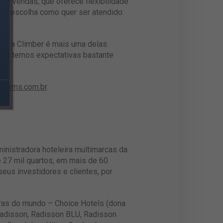
 de vendas, que oferece flexibilidade
rio escolha como quer ser atendido:
om a Climber é mais uma delas.
ão, temos expectativas bastante
a.
errms.com.br
.
ministradora hoteleira multimarcas da
 27 mil quartos, em mais de 60
eus investidores e clientes, por
eiras do mundo – Choice Hotels (dona
 Radisson, Radisson BLU, Radisson