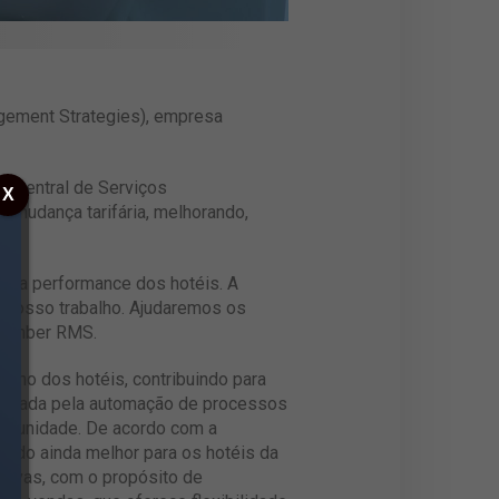
agement Strategies), empresa
 – Central de Serviços
X
 mudança tarifária, melhorando,
ar a performance dos hotéis. A
m nosso trabalho. Ajudaremos os
Climber RMS.
enho dos hotéis, contribuindo para
eficiada pela automação de processos
ortunidade. De acordo com a
ultado ainda melhor para os hotéis da
servas, com o propósito de