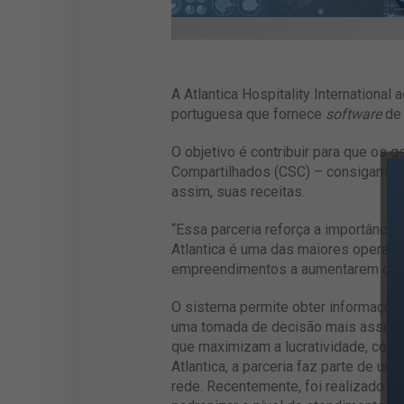
A Atlantica Hospitality Internation
portuguesa que fornece
software
de 
O objetivo é contribuir para que os g
Compartilhados (CSC) – consigam ter
assim, suas receitas.
“Essa parceria reforça a importânci
Atlantica é uma das maiores operado
empreendimentos a aumentarem cada
O sistema permite obter informações 
uma tomada de decisão mais assertiv
que maximizam a lucratividade, com 
Atlantica, a parceria faz parte de um
rede. Recentemente, foi realizado a