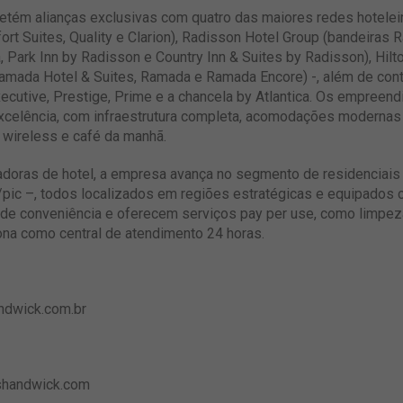
l detém alianças exclusivas com quatro das maiores redes hotel
rt Suites, Quality e Clarion), Radisson Hotel Group (bandeiras
, Park Inn by Radisson e Country Inn & Suites by Radisson), Hilto
mada Hotel & Suites, Ramada e Ramada Encore) -, além de cont
Executive, Prestige, Prime e a chancela by Atlantica. Os empree
xcelência, com infraestrutura completa, acomodações modernas
 wireless e café da manhã.
radoras de hotel, a empresa avança no segmento de residenciais
e/pic –, todos localizados em regiões estratégicas e equipados
 de conveniência e oferecem serviços pay per use, como limpez
iona como central de atendimento 24 horas.
dwick.com.br
shandwick.com