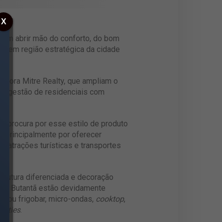
X
em abrir mão do conforto, do bom
so em região estratégica da cidade
adora Mitre Realty, que ampliam o
a da gestão de residenciais com
 A procura por esse estilo de produto
, principalmente por oferecer
, atrações turísticas e transportes
trutura diferenciada e decoração
/joy Butantã estão devidamente
ra ou frigobar, micro-ondas,
cooktop
,
nities
.