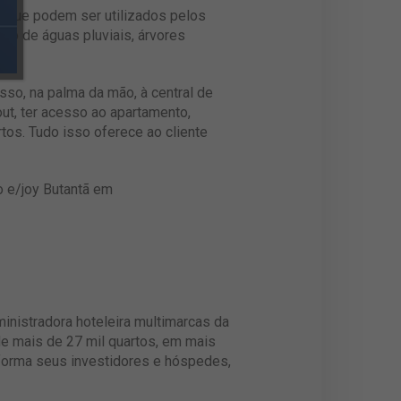
r, que podem ser utilizados pelos
nto de águas pluviais, árvores
sso, na palma da mão, à central de
out, ter acesso ao apartamento,
tos. Tudo isso oferece ao cliente
o e/joy Butantã em
ministradora hoteleira multimarcas da
e mais de 27 mil quartos, em mais
 forma seus investidores e hóspedes,