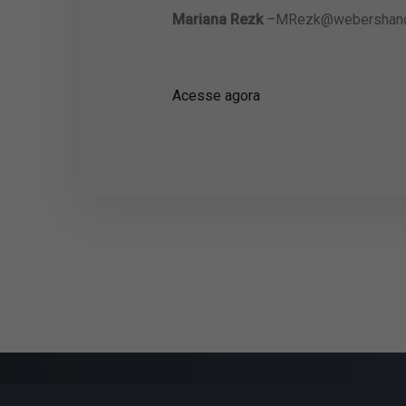
Mariana Rezk
–
MRezk@webershand
Acesse agora