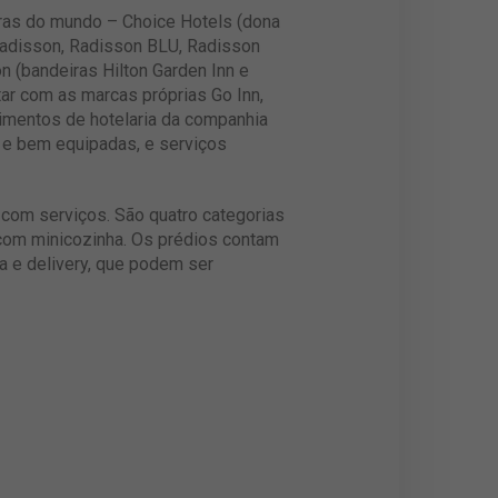
eiras do mundo – Choice Hotels (dona
 Radisson, Radisson BLU, Radisson
n (bandeiras Hilton Garden Inn e
ar com as marcas próprias Go Inn,
ndimentos de hotelaria da companhia
 e bem equipadas, e serviços
 com serviços. São quatro categorias
 com minicozinha. Os prédios contam
a e delivery, que podem ser