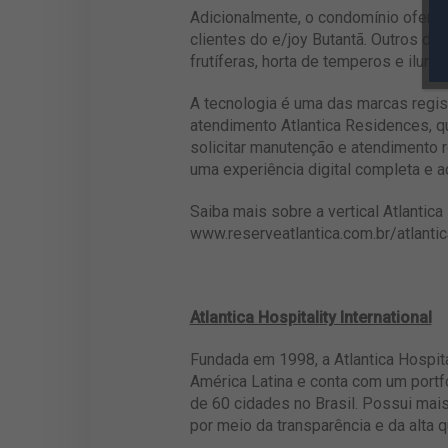
Adicionalmente, o condomínio oferece
clientes do e/joy Butantã. Outros dif
frutíferas, horta de temperos e ilum
A tecnologia é uma das marcas regist
atendimento Atlantica Residences, qu
solicitar manutenção e atendimento 
uma experiência digital completa e 
Saiba mais sobre a vertical Atlanti
www.reserveatlantica.com.br/atlanti
Atlantica Hospitality International
Fundada em 1998, a Atlantica Hospita
América Latina e conta com um port
de 60 cidades no Brasil. Possui mai
por meio da transparência e da alta q