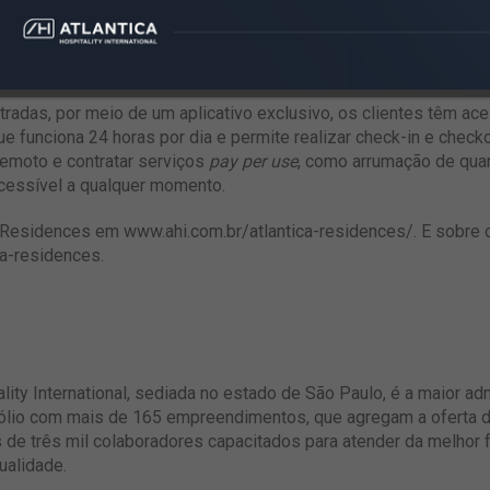
 lavanderia compartilhada, loja de conveniência e fitness cente
erenciais são: área reservada para coleta seletiva, reaproveitame
inação LED nas áreas comuns.
radas, por meio de um aplicativo exclusivo, os clientes têm ace
e funciona 24 horas por dia e permite realizar check-in e check
remoto e contratar serviços
pay per use
, como arrumação de quar
acessível a qualquer momento.
ca Residences em
www.ahi.com.br/atlantica-residences/
. E sobre 
ca-residences
.
lity International, sediada no estado de São Paulo, é a maior ad
fólio com mais de 165 empreendimentos, que agregam a oferta d
s de três mil colaboradores capacitados para atender da melhor
ualidade.