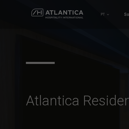
So
PT
Atlantica Reside