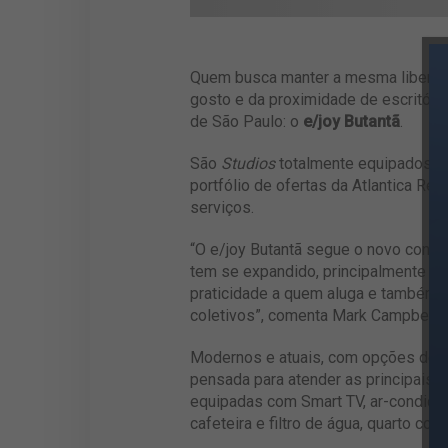
Quem busca manter a mesma liberdad
gosto e da proximidade de escritóri
de São Paulo: o
e/joy Butantã
.
São
Studios
totalmente equipados, lo
portfólio de ofertas da Atlantica Res
serviços.
“O e/joy Butantã segue o novo concei
tem se expandido, principalmente no
praticidade a quem aluga e também po
coletivos”, comenta Mark Campbell, D
Modernos e atuais, com opções de 1
pensada para atender as principais 
equipadas com Smart TV, ar-condicion
cafeteira e filtro de água, quarto co