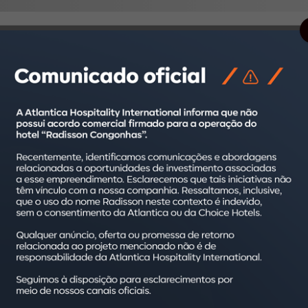
e que tem em casa quando se hospeda a negócios ou a lazer, s
os e centros comerciais, acaba de ganhar mais uma opção de pe
calizados dentro do condomínio Haus Mitre Butantã, da incorpor
idences, vertical da Atlantica Hospitality International, que cuid
to de moradias para locações de curta, média ou longa duração.
s grandes centros urbanos, como é o caso da metrópole paulista
r estar localizado estrategicamente próximo a áreas comerciais
iretor Executivo de Operações da Atlantica.
 e 2 dormitórios, os
Studios
apresentam 25, 36 ou 63 m², infraes
necessidades do dia a dia dos clientes. Todas as unidades do e
ado e cofre digital, além de uma minicozinha, que inclui geladei
m cama
queen-size
, roupas de cama e banho e um conjunto de
ame