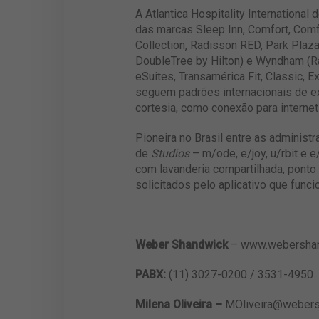
A Atlantica Hospitality Internationa
das marcas Sleep Inn, Comfort, Comfo
Collection, Radisson RED, Park Plaza
DoubleTree by Hilton) e Wyndham (Ra
eSuites, Transamérica Fit, Classic, 
seguem padrões internacionais de e
cortesia, como conexão para internet
Pioneira no Brasil entre as administ
de
Studios
– m/ode, e/joy, u/rbit e 
com lavanderia compartilhada, ponto
solicitados pelo aplicativo que func
Weber Shandwick
– www.webershan
PABX:
(11) 3027-0200 / 3531-4950
Milena Oliveira –
MOliveira@weber