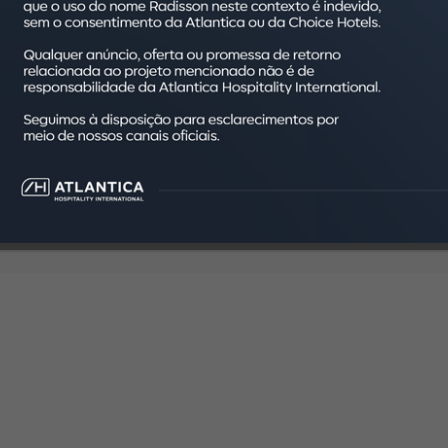
 a participação dos canais diretos, principalmente do site, tr
uma melhor experiência de navegação, a melhor tarifa de venda e
rvas para nosso canal que tem custo zero e potencializar a max
os B2C da Atlantica Hotels.