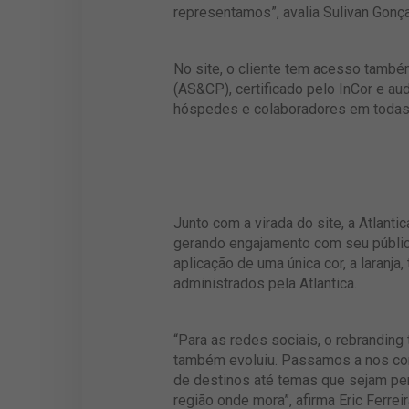
representamos”, avalia Sulivan Gonça
No site, o cliente tem acesso també
(AS&CP), certificado pelo InCor e aud
hóspedes e colaboradores em todas 
Junto com a virada do site, a Atlant
gerando engajamento com seu público
aplicação de uma única cor, a laranja
administrados pela Atlantica.
“Para as redes sociais, o rebrandi
também evoluiu. Passamos a nos con
de destinos até temas que sejam per
região onde mora”, afirma Eric Ferrei