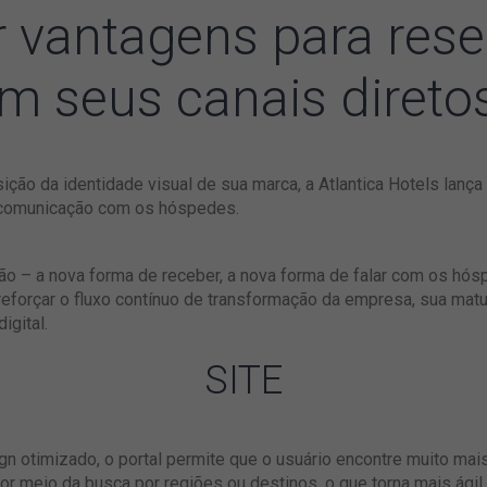
r vantagens para rese
em seus canais direto
ição da identidade visual de sua marca, a Atlantica Hotels lança
 comunicação com os hóspedes.
ção – a nova forma de receber, a nova forma de falar com os hó
eforçar o fluxo contínuo de transformação da empresa, sua mat
igital.
SITE
n otimizado, o portal permite que o usuário encontre muito mai
r meio da busca por regiões ou destinos, o que torna mais ágil 