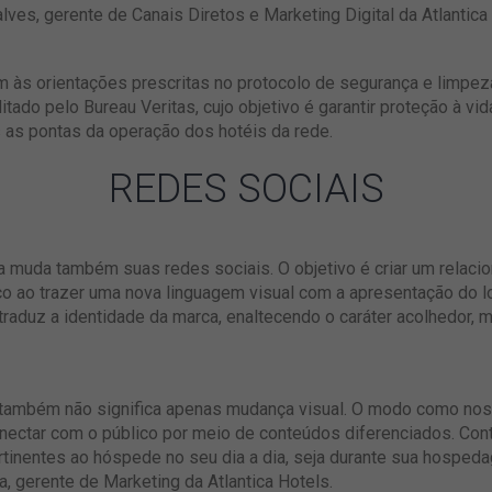
lves, gerente de Canais Diretos e Marketing Digital da Atlantica
m às orientações prescritas no protocolo de segurança e limpeza
itado pelo Bureau Veritas, cujo objetivo é garantir proteção à vi
as pontas da operação dos hotéis da rede.
REDES SOCIAIS
ica muda também suas redes sociais. O objetivo é criar um relaci
 ao trazer uma nova linguagem visual com a apresentação do lo
, traduz a identidade da marca, enaltecendo o caráter acolhedor,
ng também não significa apenas mudança visual. O modo como n
ectar com o público por meio de conteúdos diferenciados. Co
tinentes ao hóspede no seu dia a dia, seja durante sua hospeda
ra, gerente de Marketing da Atlantica Hotels.