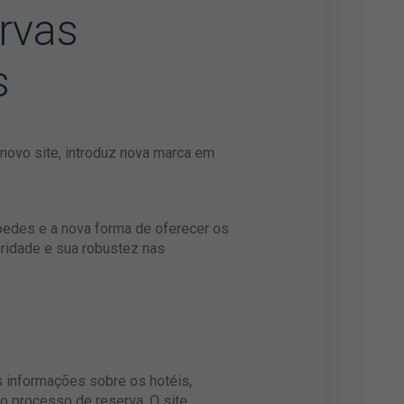
rvas
s
 novo site, introduz nova marca em
spedes e a nova forma de oferecer os
uridade e sua robustez nas
s informações sobre os hotéis,
o processo de reserva. O site