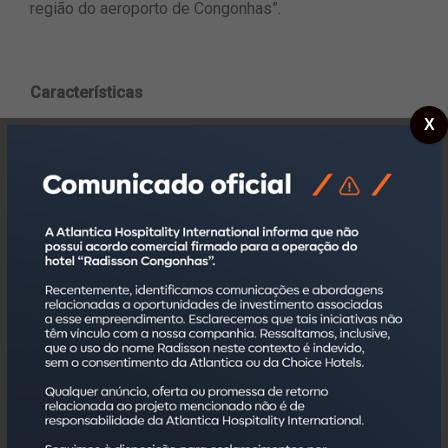
região do aeroporto de Congonhas”.
Características
X
O eSuites Congonhas By Atlantica possui amplo
espaço de atendimento ao hóspede e oferta 528
apartamentos de 27m² a 44m², divididos em duas
torres, todos equipados com ar-condicionado, frigobar,
TV a cabo, cofre, secador de cabelo, telefone e Wi-Fi.
Algumas unidades ainda contam com cozinha equipada
com micro-ondas e há opções adaptadas para
circulação de cadeirantes e equipamentos para auxiliar
pessoas com dificuldade de locomoção e visão.
O empreendimento se sobressai por contar com
excelente estrutura para a realização de eventos: são
10 salas que, somadas, têm capacidade total para 500
pessoas, sendo que a maior comporta eventos para
300 pessoas em auditório, com Wi-Fi, opções de A&B