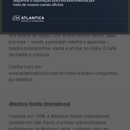
e equipamentos terceirizados. A unidade ainda oferece
aos seus hóspedes transfer cortesia para o aeroporto
de Congonhas.
Outro destaque fica por conta da área de lazer, a melhor
dos hotéis da região, com amplo fitness center, duas
piscinas – sendo a principal coberta e aquecida -,
quadra poliesportiva, sauna e um bar no lobby. O café
da manhã é cortesia.
Confira mais em:
www.atlanticahotels.com.br/hotel/esuites-congonhas-
by-atlantica
.
Atlantica Hotels International
Fundada em 1998, a Atlantica Hotels International,
sediada em São Paulo, é a maior administradora
multimarcas da América Latina, contando com um