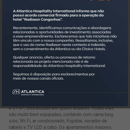
O hóspede encontra, ainda, uma sala com mesas
para carteado e poker e um ambiente exclusivo para
pebolim, ping-pong, bilhar e duas pistas de boliche. O
eSuites Itá possui também Espaço Kids, onde uma
equipe de monitoramento e recreação promove
atividades lúdicas com as crianças.
Para quem mantém uma rotina de exercícios físicos, o
hotel conta com um fitness center completo, bem
equipado, onde o hóspede pode utilizar, das 6h às 22h,
os mais modernos aparelhos.
As 126 acomodações do hotel estão divididas em
quatro categorias de quartos – Superior, Luxo, Premium
e Suíte Família – com metragens variando entre 18 m²
e 37 m², distribuídas em quatro andares. Todas elas
são muito bem equipadas, contando com cama king
size, Wi-Fi, ar condicionado, frigobar, secador de
cabelo e TV LCD a cabo. Os apartamentos maiores