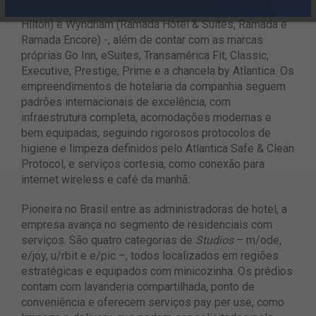
Hilton (bandeiras Hilton Garden Inn e DoubleTree by
Hilton) e Wyndham (Ramada Hotel & Suites, Ramada e
Ramada Encore) -, além de contar com as marcas
próprias Go Inn, eSuites, Transamérica Fit, Classic,
Executive, Prestige, Prime e a chancela by Atlantica. Os
empreendimentos de hotelaria da companhia seguem
padrões internacionais de excelência, com
infraestrutura completa, acomodações modernas e
bem equipadas, seguindo rigorosos protocolos de
higiene e limpeza definidos pelo Atlantica Safe & Clean
Protocol, e serviços cortesia, como conexão para
internet wireless e café da manhã.
Pioneira no Brasil entre as administradoras de hotel, a
empresa avança no segmento de residenciais com
serviços. São quatro categorias de
Studios
– m/ode,
e/joy, u/rbit e e/pic –, todos localizados em regiões
estratégicas e equipados com minicozinha. Os prédios
contam com lavanderia compartilhada, ponto de
conveniência e oferecem serviços pay per use, como