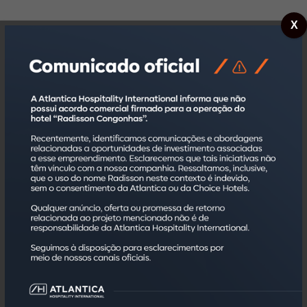
X
Atlantica Hospitality International
Fundada em 1998, a Atlantica Hospitality International,
sediada no estado de São Paulo, é a maior
administradora hoteleira multimarcas da América Latina
e conta com um portfólio com mais de 170 hotéis, que
agregam a oferta de mais de 27 mil quartos, em mais
de 60 cidades no Brasil. Possui mais de três mil
colaboradores capacitados para atender da melhor
forma seus investidores e hóspedes, por meio da
transparência e da alta qualidade.
A Atlantica Hospitality International detém alianças
exclusivas com quatro das maiores redes hoteleiras
do mundo – Choice Hotels (dona das marcas Sleep Inn,
Comfort, Comfort Suites, Quality e Clarion), Radisson
Hotel Group (bandeiras Radisson, Radisson BLU,
Radisson Collection, Radisson RED, Park Plaza, Park
Inn by Radisson e Country Inn & Suites by Radisson),