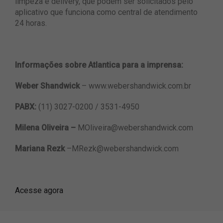
limpeza e delivery, que podem ser solicitados pelo
aplicativo que funciona como central de atendimento
24 horas.
Informações sobre Atlantica para a imprensa:
Weber Shandwick
– www.webershandwick.com.br
PABX:
(11) 3027-0200 / 3531-4950
Milena Oliveira –
MOliveira@webershandwick.com
Mariana Rezk
–
MRezk@webershandwick.com
Acesse agora