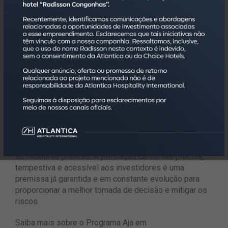
da Atlantica já é bem diversa e está superando os
indicadores do IBGE em muitos recortes importantes,
como na predominância das mulheres em cargos de
liderança, representando 60% dos cargos gerenciais, e
nos indicadores de diversidade, com 16% dos nossos
colaboradores autodeclarantes LGBTQIA+, percentuais
acima da população nacional. Atualmente, a quantidade
de pessoas negras representa 55,45% do quadro de
colaboradores.
Na frente de governança, a AHI garante a gestão
eficiente dos ativos com relacionamento transparente
junto aos acionistas, investidores, colaboradores,
hóspedes e parceiros, garantindo compliance ao adotar
as melhores práticas. A prestação de contas precisa,
tempestiva e acessível aos investidores é uma
premissa já garantida e em constante evolução para
proporcionar a melhor tomada de decisão e mitigar os
riscos.
Saiba mais sobre o Programa Aja em