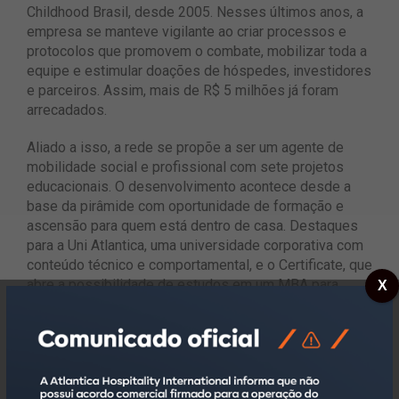
Childhood Brasil, desde 2005. Nesses últimos anos, a
empresa se manteve vigilante ao criar processos e
protocolos que promovem o combate, mobilizar toda a
equipe e estimular doações de hóspedes, investidores
e parceiros. Assim, mais de R$ 5 milhões já foram
arrecadados.
Aliado a isso, a rede se propõe a ser um agente de
mobilidade social e profissional com sete projetos
educacionais. O desenvolvimento acontece desde a
base da pirâmide com oportunidade de formação e
ascensão para quem está dentro de casa. Destaques
para a Uni Atlantica, uma universidade corporativa com
conteúdo técnico e comportamental, e o Certificate, que
abre a possibilidade de estudos em um MBA para
X
gerentes gerais e líderes.
Outro projeto de grande importância é o de promover a
diversidade, a inclusão e a equidade, refletindo a
sociedade em que estamos inseridos. A demográfica