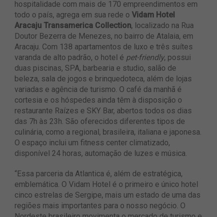
hospitalidade com mais de 170 empreendimentos em
todo o país, agrega em sua rede o
Vidam Hotel
Aracaju Transamerica Collection
, localizado na Rua
Doutor Bezerra de Menezes, no bairro de Atalaia, em
Aracaju. Com 138 apartamentos de luxo e três suítes
varanda de alto padrão, o hotel é
pet-friendly
, possui
duas piscinas, SPA, barbearia e studio, salão de
beleza, sala de jogos e brinquedoteca, além de lojas
variadas e agência de turismo. O café da manhã é
cortesia e os hóspedes ainda têm à disposição o
restaurante Raízes e SKY Bar, abertos todos os dias
das 7h às 23h. São oferecidos diferentes tipos de
culinária, como a regional, brasileira, italiana e japonesa.
O espaço inclui um fitness center climatizado,
disponível 24 horas, automação de luzes e música.
“Essa parceria da Atlantica é, além de estratégica,
emblemática. O Vidam Hotel é o primeiro e único hotel
cinco estrelas de Sergipe, mais um estado de uma das
regiões mais importantes para o nosso negócio. O
Nordeste brasileiro movimenta o mercado de turismo e