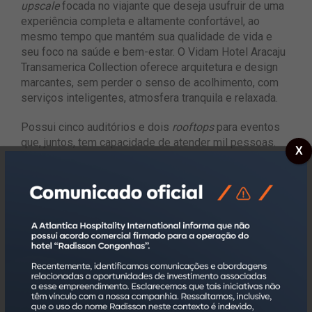
upscale
focada no viajante que deseja usufruir de uma
experiência completa e altamente confortável, ao
mesmo tempo que mantém sua qualidade de vida e
seu foco na saúde e bem-estar. O Vidam Hotel Aracaju
Transamerica Collection oferece arquitetura e design
marcantes, sem perder o senso de acolhimento, com
serviços inteligentes, atmosfera tranquila e relaxada.
Possui cinco auditórios e dois
rooftops
para eventos
que, juntos, tem capacidade de atender mil pessoas.
X
Os apartamentos são adaptados para PCDs e todas as
placas informativas também estão em braile. A
gerência do hotel é realizada por Daniela Dias, que
acumula mais de 25 anos de experiência.
“O novo Vidam Hotel é considerado um verdadeiro
resort urbano, pois, além de oferecer o melhor em
hospitalidade com apresentações de bandas, peças de
teatro, opções de recreação e muitos outros
entretenimentos, temos eventos corporativos e
programação interna com bandas, teatro, recreação e