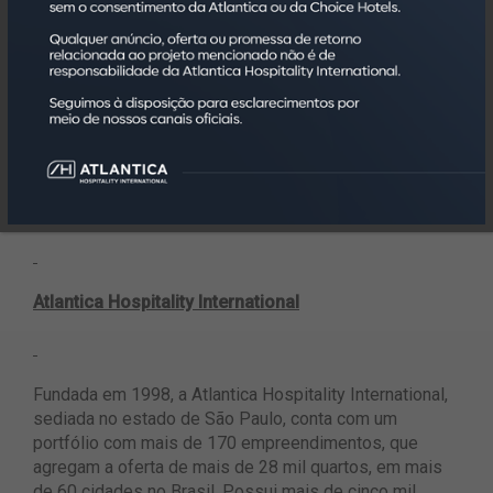
demais entretenimentos, também está preparado para
receber executivos e hóspedes que buscam conforto e
excelência no serviço”, destaca José Wilson dos
Santos, CEO do Vidam Hotel e responsável pelo
empreendimento.
Saiba mais no site
www.reserveatlantica.com.br
.
Atlantica Hospitality International
Fundada em 1998, a Atlantica Hospitality International,
sediada no estado de São Paulo, conta com um
portfólio com mais de 170 empreendimentos, que
agregam a oferta de mais de 28 mil quartos, em mais
de 60 cidades no Brasil. Possui mais de cinco mil