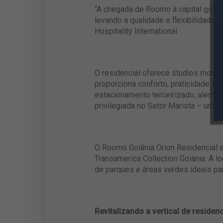
“A chegada de Roomo à capital goian
levando a qualidade e flexibilidade d
Hospitality International
O residencial oferece studios moder
proporciona conforto, praticidade e 
estacionamento terceirizado, além d
privilegiada no Setor Marista – uma 
O Roomo Goiânia Orion Residencial e
Transamerica Collection Goiânia. A l
de parques e áreas verdes ideais pa
Revitalizando a vertical de residenc