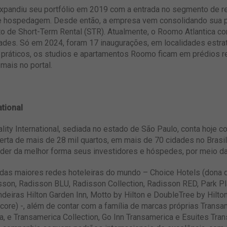
l expandiu seu portfólio em 2019 com a entrada no segmento de r
e hospedagem. Desde então, a empresa vem consolidando sua p
o de Short-Term Rental (STR). Atualmente, o Roomo Atlantica c
dades. Só em 2024, foram 17 inaugurações, em localidades estra
 práticos, os studios e apartamentos Roomo ficam em prédios 
 mais no
portal
.
ational
lity International, sediada no estado de São Paulo, conta hoje 
ta de mais de 28 mil quartos, em mais de 70 cidades no Brasil
der da melhor forma seus investidores e hóspedes, por meio da t
das maiores redes hoteleiras do mundo – Choice Hotels (dona d
disson, Radisson BLU, Radisson Collection, Radisson RED, Park P
bandeiras Hilton Garden Inn, Motto by Hilton e DoubleTree by H
re) -, além de contar com a família de marcas próprias Transam
, e Transamerica Collection, Go Inn Transamerica e Esuites Trans