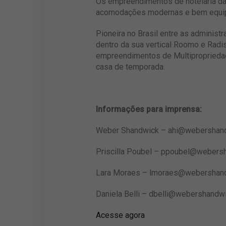
Os empreendimentos de hotelaria da 
acomodações modernas e bem equipad
Pioneira no Brasil entre as administr
dentro da sua vertical Roomo e Radi
empreendimentos de Multipropriedad
casa de temporada.
Informações para imprensa:
Weber Shandwick
–
ahi@webershan
Priscilla Poubel –
ppoubel@webersh
Lara Moraes –
lmoraes@webershan
Daniela Belli –
dbelli@webershandw
Acesse agora