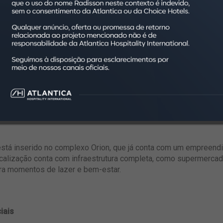
a marca não apenas a estreia da marca da região, mas reforça n
a bandeira para ainda mais pessoas”, destaca Francisco Oliveira,
nos e totalmente equipados, ideais tanto para estadias curtas 
serviços planejados para o dia a dia dos hóspedes, como academi
e serviços pay-per-use como lavanderia e restaurante no local. 
das áreas mais valorizadas e bem estruturadas de Goiânia.
stá inserido no complexo Orion, que já conta com um empreendi
ocalização conta com infraestrutura completa, como supermercados
ra momentos de lazer e bem-estar.
iais