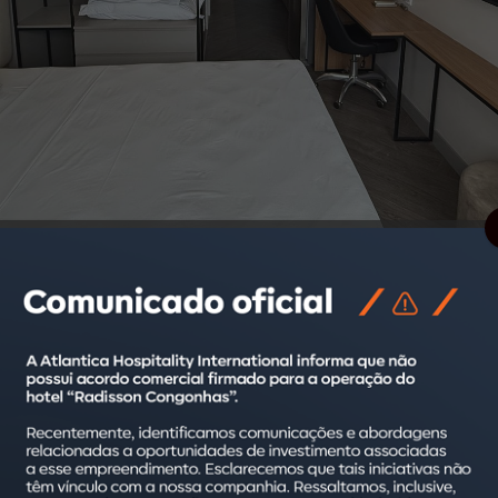
, rede de hospitalidade com mais de 180 empreendimentos e 28 
sidenciais, Roomo, na região Centro-Oeste: o Roomo Goiânia Orio
pital goiana, o empreendimento representa mais um passo no p