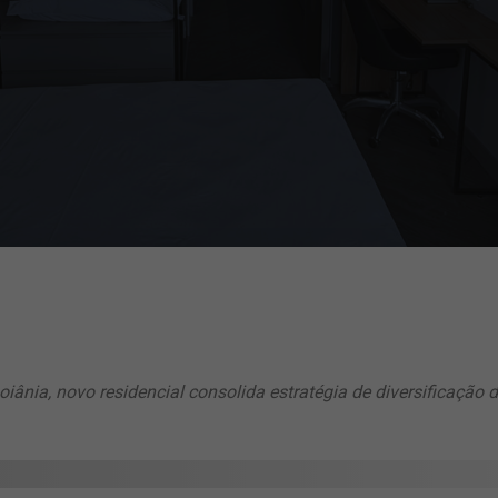
iânia, novo residencial consolida estratégia de diversificação 