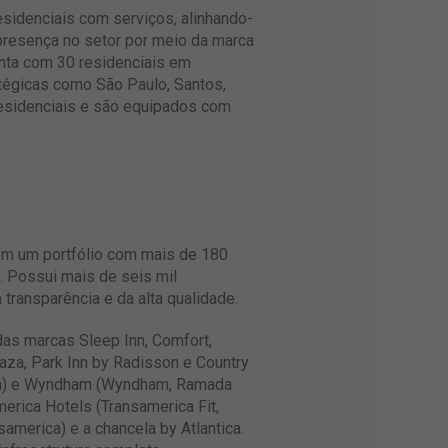
esidenciais com serviços, alinhando-
resença no setor por meio da marca
onta com 30 residenciais em
tégicas como São Paulo, Santos,
residenciais e são equipados com
com um portfólio com mais de 180
. Possui mais de seis mil
ransparência e da alta qualidade.
as marcas Sleep Inn, Comfort,
laza, Park Inn by Radisson e Country
ilton) e Wyndham (Wyndham, Ramada
erica Hotels (Transamerica Fit,
america) e a chancela by Atlantica.