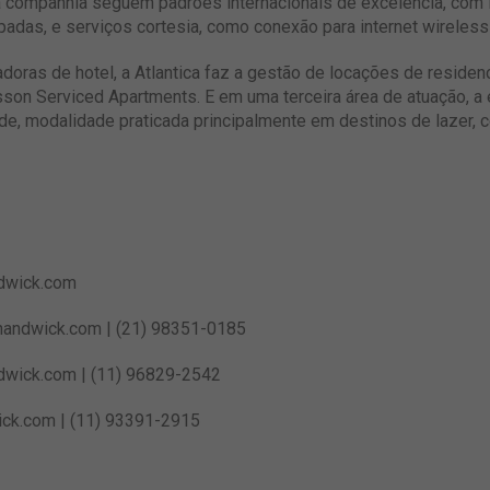
companhia seguem padrões internacionais de excelência, com i
as, e serviços cortesia, como conexão para internet wireless
adoras de hotel, a Atlantica faz a gestão de locações de residen
sson Serviced Apartments. E em uma terceira área de atuação, a
e, modalidade praticada principalmente em destinos de lazer, 
dwick.com
andwick.com
| (21) 98351-0185
dwick.com
| (11) 96829-2542
ick.com
| (11) 93391-2915