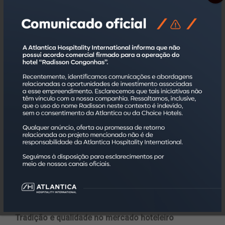
O executivo da Atlantica complementa que a alteração
da bandeira ocorreu devido um reposicionamento do
empreendimento no mercado em conjunto com a
renovação do contrato de administração hoteleira. Para
o plano de negócios da administradora, o imóvel é um
importante ativo, principalmente pela sua localização.
“Além disso, o hotel foi o primeiro da rede a carregar a
marca Go Inn, que posteriormente atingiu quase 20
unidades no país. Agora, novamente, a unidade se vale
do ineditismo de ser o primeiro hotel Transamerica Fit
da cidade de São Paulo”, conclui.
A gerência do hotel continua sendo de João Paulo
Cadorin, que está na Atlantica desde 2020 e possui
mais de 26 anos de experiência na hotelaria.
Tradição e qualidade no mercado hoteleiro