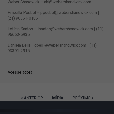
Weber Shandwick
–
ahi@webershandwick.com
Priscilla Poubel –
ppoubel@webershandwick.com
|
(21) 98351-0185
Letícia Santos –
lsantos@webershandwick.com
| (11)
96663-5935
Daniela Belli –
dbelli@webershandwick.com
| (11)
93391-2915
Acesse agora
< ANTERIOR
MÍDIA
PRÓXIMO >