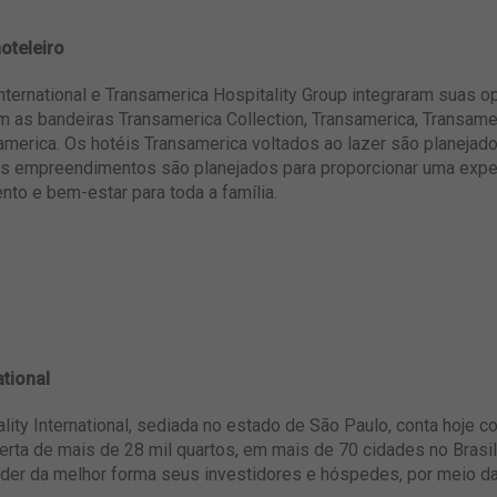
oteleiro
International e Transamerica Hospitality Group integraram suas op
m as bandeiras Transamerica Collection, Transamerica, Transamer
merica. Os hotéis Transamerica voltados ao lazer são planejados
Os empreendimentos são planejados para proporcionar uma expe
nto e bem-estar para toda a família.
ational
lity International, sediada no estado de São Paulo, conta hoje 
ta de mais de 28 mil quartos, em mais de 70 cidades no Brasil
der da melhor forma seus investidores e hóspedes, por meio da t