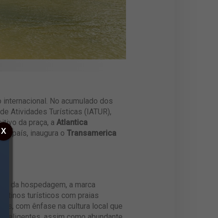
 internacional. No acumulado dos
e Atividades Turísticas (IATUR),
itivo da praça, a
Atlantica
X
 o país, inaugura o
Transamerica
 além da hospedagem, a marca
stinos turísticos com praias
ras, com ênfase na cultura local que
 inteligentes, assim como abundante