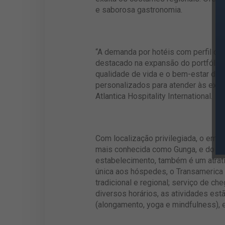
e saborosa gastronomia.
“A demanda por hotéis com perfil de
destacado na expansão do portfólio
qualidade de vida e o bem-estar dur
personalizados para atender às expe
Atlantica Hospitality International.
Com localização privilegiada, o empr
mais conhecida como Gunga, e do Fran
estabelecimento, também é um atrati
única aos hóspedes, o Transamerica 
tradicional e regional; serviço de c
diversos horários, as atividades estã
(alongamento, yoga e mindfulness), 