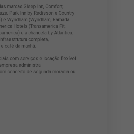
as marcas Sleep Inn, Comfort,
laza, Park Inn by Radisson e Country
ilton) e Wyndham (Wyndham, Ramada
erica Hotels (Transamerica Fit,
america) e a chancela by Atlantica.
nfraestrutura completa,
 e café da manhã.
ciais com serviços e locação flexível
 empresa administra
com conceito de segunda moradia ou