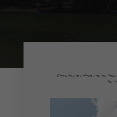
Cercado por beleza natural típi
turis