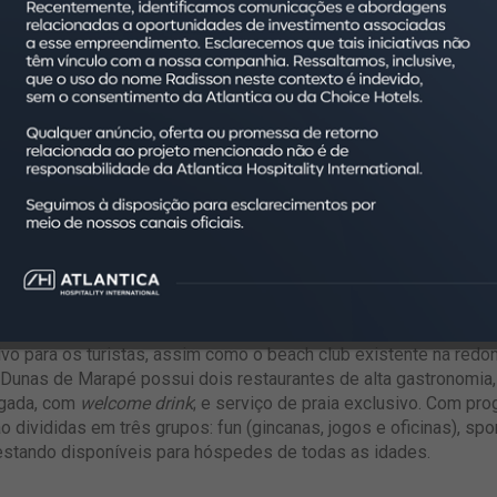
 lazer tem mostrado um crescimento expressivo desde o retorno
 nesse segmento. Estamos prontos para atender às novas deman
ante suas estadias, sempre investindo em instalações modernas
ctativas desse público”, explica Guilherme Martini, VP de Oper
eendimento, que conta com 90 unidades, está próximo das praias
cês. A faixa de água doce entre o hotel e a praia, cujo trajeto 
vo para os turistas, assim como o beach club existente na redo
Dunas de Marapé possui dois restaurantes de alta gastronomia,
hegada, com
welcome drink
; e serviço de praia exclusivo. Com pro
o divididas em três grupos: fun (gincanas, jogos e oficinas), spo
estando disponíveis para hóspedes de todas as idades.