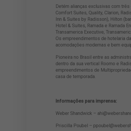
Detém alianças exclusivas com três 
Comfort Suites, Quality, Clarion, Ra
Inn & Suites by Radisson), Hilton (
Hotel & Suites, Ramada e Ramada Enco
Transamerica Executive, Transamerica
Os empreendimentos de hotelaria da 
acomodações modernas e bem equipad
Pioneira no Brasil entre as administr
dentro da sua vertical Roomo e Radi
empreendimentos de Multipropriedad
casa de temporada.
Informações para imprensa:
Weber Shandwick
–
ahi@webershan
Priscilla Poubel –
ppoubel@webersh