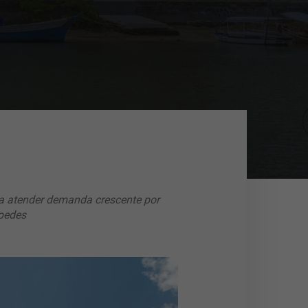
ra atender demanda crescente por
spedes