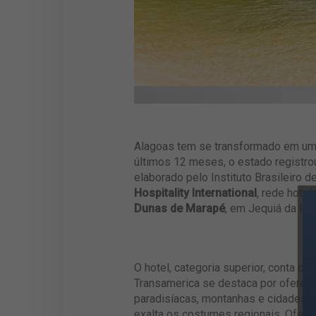
Alagoas tem se transformado em um d
últimos 12 meses, o estado registro
elaborado pelo Instituto Brasileiro 
Hospitality International
, rede hote
Dunas de Marapé
, em Jequiá da Pra
O hotel, categoria superior, conta c
Transamerica se destaca por oferec
paradisíacas, montanhas e cidades hi
exalta os costumes regionais. Ofere