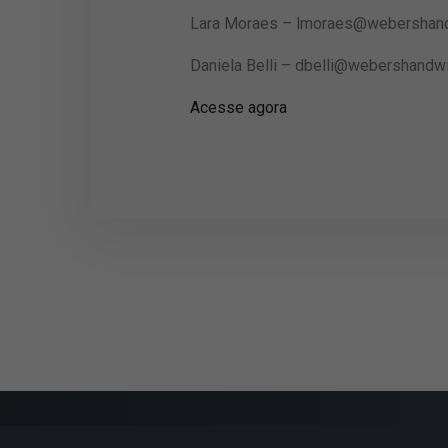
Lara Moraes –
lmoraes@webershan
Daniela Belli –
dbelli@webershandw
Acesse agora