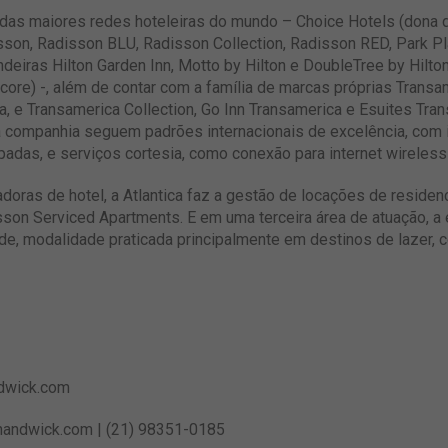
das maiores redes hoteleiras do mundo – Choice Hotels (dona d
disson, Radisson BLU, Radisson Collection, Radisson RED, Park P
bandeiras Hilton Garden Inn, Motto by Hilton e DoubleTree by H
re) -, além de contar com a família de marcas próprias Transam
, e Transamerica Collection, Go Inn Transamerica e Esuites Trans
companhia seguem padrões internacionais de excelência, com i
as, e serviços cortesia, como conexão para internet wireless
adoras de hotel, a Atlantica faz a gestão de locações de residen
sson Serviced Apartments. E em uma terceira área de atuação, a
e, modalidade praticada principalmente em destinos de lazer, 
dwick.com
andwick.com
| (21) 98351-0185