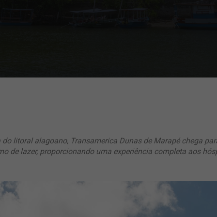
ca do litoral alagoano, Transamerica Dunas de Marapé chega pa
mo de lazer, proporcionando uma experiência completa aos hó