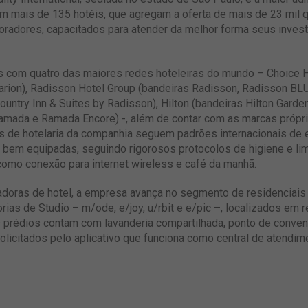
om mais de 135 hotéis, que agregam a oferta de mais de 23 mil 
aboradores, capacitados para atender da melhor forma seus inves
as com quatro das maiores redes hoteleiras do mundo – Choice H
larion), Radisson Hotel Group (bandeiras Radisson, Radisson BL
ountry Inn & Suites by Radisson), Hilton (bandeiras Hilton Garden
mada e Ramada Encore) -, além de contar com as marcas própria
 de hotelaria da companhia seguem padrões internacionais de ex
em equipadas, seguindo rigorosos protocolos de higiene e limp
 como conexão para internet wireless e café da manhã.
tradoras de hotel, a empresa avança no segmento de residenciai
as de Studio – m/ode, e/joy, u/rbit e e/pic –, localizados em 
 prédios contam com lavanderia compartilhada, ponto de conven
licitados pelo aplicativo que funciona como central de atendim