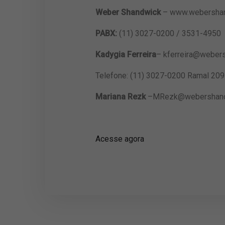
Weber Shandwick
– www.webershan
PABX:
(11) 3027-0200 / 3531-4950
Kadygia Ferreira
–
kferreira@weber
Telefone: (11) 3027-0200 Ramal 209
Mariana Rezk
–
MRezk@webershand
Acesse agora