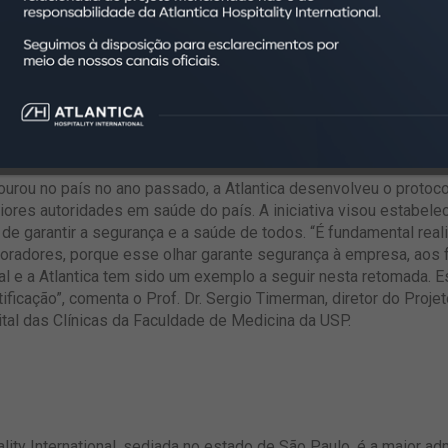
, comenta Mark Campbell, diretor executivo de Operações da Atl
e uma série de questões sanitárias recomendadas pela Organi
cumpridas. Entraram na avaliação quesitos como: procedimento
 higienização dos equipamentos, higiene pessoal e protocolos d
tes e colaboradores foram entrevistados, de acordo com as suas
rou no país no ano passado, a Atlantica desenvolveu o protocol
iores autoridades em saúde do país. A iniciativa visou estabel
e garantir a segurança e a saúde de todos. “É fundamental real
boradores, porque esse olhar garante segurança à empresa, aos f
ial e a Atlantica tem sido um exemplo a seguir nesta retomada.
tificação”, comenta o Prof. Dr. Sergio Timerman, diretor do Pr
ital das Clínicas da Faculdade de Medicina da USP.
lity International, sediada no estado de São Paulo, é a maior ad