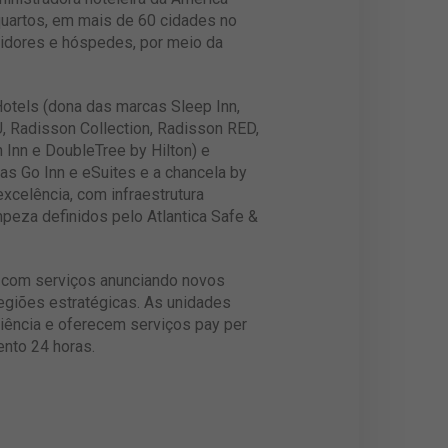
quartos, em mais de 60 cidades no
tidores e hóspedes, por meio da
otels (dona das marcas Sleep Inn,
U, Radisson Collection, Radisson RED,
 Inn e DoubleTree by Hilton) e
s Go Inn e eSuites e a chancela by
celência, com infraestrutura
eza definidos pelo Atlantica Safe &
s com serviços anunciando novos
regiões estratégicas. As unidades
iência e oferecem serviços pay per
ento 24 horas.