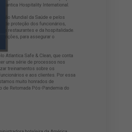
antica Hospitality International.
zação Mundial da Saúde e pelos
s de proteção dos funcionários,
os restaurantes e da hospitalidade.
 funções, para assegurar o
o Atlantica Safe & Clean, que conta
ecer uma série de processos nos
izar treinamentos sobre os
uncionários e aos clientes. Por essa
 Estamos muito honrados de
ojeto de Retomada Pós-Pandemia do
ministradora hoteleira da América