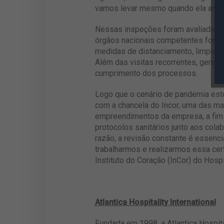
vamos levar mesmo quando ela acabar”
Nessas inspeções foram avaliadas s
órgãos nacionais competentes foram 
medidas de distanciamento, limpeza,
Além das visitas recorrentes, geren
cumprimento dos processos.
Logo que o cenário de pandemia estou
com a chancela do Incor, uma das ma
empreendimentos da empresa, a fim d
protocolos sanitários junto aos cola
razão, a revisão constante é essenc
trabalharmos e realizarmos essa cer
Instituto do Coração (InCor) do Hosp
Atlantica Hospitality International
Fundada em 1998, a Atlantica Hospita