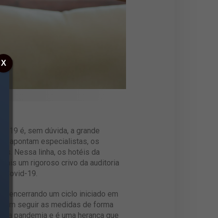
X
d-19 é, sem dúvida, a grande
me apontam especialistas, os
os. Nessa linha, os hotéis da
 mais um rigoroso crivo da auditoria
à Covid-19.
ano, encerrando um ciclo iniciado em
m em seguir as medidas de forma
ou na pandemia e é uma herança que