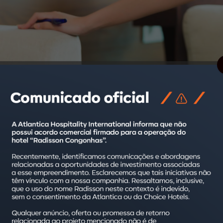
 e a consequente queda no número de óbitos causados pela Covi
ia, especialmente no segmento de turismo. Ainda assim, confor
 de serviço que continuem seguindo os novos protocolos sanitári
 maior administradora hoteleira da América Latina – passaram por
ue se verificou a aplicação dos melhores protocolos de combate 
do órgão e a quinta realizada nos hotéis da Atlantica no último 
storiados foram aprovados. “Todas as unidades se preocupara
ança dos hóspedes e dos colaboradores. Esse cuidado se acentu