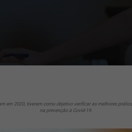
am em 2020, tiveram como objetivo verificar as melhores práti
na prevenção à Covid-19.