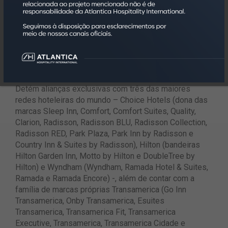
sediada no estado de São Paulo, conta com um
portfólio com mais de 170 empreendimentos, que
agregam a oferta de mais de 28 mil quartos, em mais
de 60 cidades no Brasil. Possui mais de seis mil
colaboradores capacitados para atender da melhor
forma seus investidores e hóspedes, por meio da
transparência e da alta qualidade.
Detém alianças exclusivas com três das maiores
redes hoteleiras do mundo – Choice Hotels (dona das
marcas Sleep Inn, Comfort, Comfort Suites, Quality,
Clarion, Radisson, Radisson BLU, Radisson Collection,
Radisson RED, Park Plaza, Park Inn by Radisson e
Country Inn & Suites by Radisson), Hilton (bandeiras
Hilton Garden Inn, Motto by Hilton e DoubleTree by
Hilton) e Wyndham (Wyndham, Ramada Hotel & Suites,
Ramada e Ramada Encore) -, além de contar com a
família de marcas próprias Transamerica (Go Inn
Transamerica, Onby Transamerica, Esuites
Transamerica, Transamerica Fit, Transamerica
Executive, Transamerica, Transamerica Cidade e