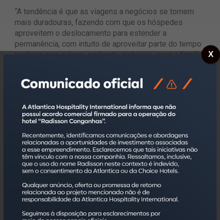
“A tendência é que as viagens a negócios se tornem
mais duradouras, fazendo com que os hóspedes
aproveitem o deslocamento para estender a
permanência, com intuito de aproveitar parte do tempo
X
também para o lazer, podendo, inclusive, levar a família
junto. À exemplo disso, diversos hotéis em São Paulo
já ampliaram seus serviços para atenderem essa
demanda, oferecendo opções mais amplas de
entretenimento, como estruturas com piscinas e mais
alternativas para alimentos e bebidas”, afirma Leonardo
Rispoli, Vice-Presidente de Marketing, Vendas & TI da
Atlantica.
Atenta a essas mudanças de mercado, a Atlantica
também incluiu em seu portfólio de serviços a
administração de empreendimentos multipropriedade,
modalidade em expansão, principalmente em destinos
de lazer, com conceito de segunda moradia ou casa de
temporada. A administradora anunciará em breve os
primeiros contratos nessa nova área de atuação.