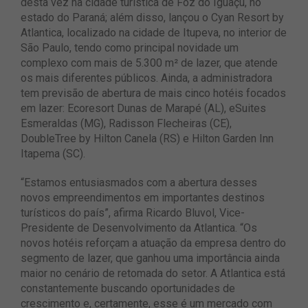
desta vez na cidade turística de Foz do Iguaçu, no
estado do Paraná; além disso, lançou o Cyan Resort by
Atlantica, localizado na cidade de Itupeva, no interior de
São Paulo, tendo como principal novidade um
complexo com mais de 5.300 m² de lazer, que atende
os mais diferentes públicos. Ainda, a administradora
tem previsão de abertura de mais cinco hotéis focados
em lazer: Ecoresort Dunas de Marapé (AL), eSuites
Esmeraldas (MG), Radisson Flecheiras (CE),
DoubleTree by Hilton Canela (RS) e Hilton Garden Inn
Itapema (SC).
“Estamos entusiasmados com a abertura desses
novos empreendimentos em importantes destinos
turísticos do país”, afirma Ricardo Bluvol, Vice-
Presidente de Desenvolvimento da Atlantica. “Os
novos hotéis reforçam a atuação da empresa dentro do
segmento de lazer, que ganhou uma importância ainda
maior no cenário de retomada do setor. A Atlantica está
constantemente buscando oportunidades de
crescimento e, certamente, esse é um mercado com