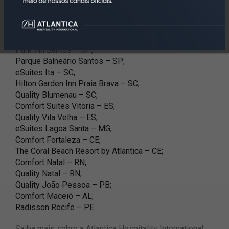
Confira abaixo a lista de hotéis de lazer em operação
no portfólio Atlantica:
Park Inn Santos – SP;
Parque Balneário Santos – SP;
eSuites Ita – SC;
Hilton Garden Inn Praia Brava – SC;
Quality Blumenau – SC;
Comfort Suites Vitoria – ES;
Quality Vila Velha – ES;
eSuites Lagoa Santa – MG;
Comfort Fortaleza – CE;
The Coral Beach Resort by Atlantica – CE;
Comfort Natal – RN;
Quality Natal – RN;
Quality João Pessoa – PB;
Comfort Maceió – AL;
Radisson Recife – PE.
Saiba mais sobre a Atlantica Hospitality International