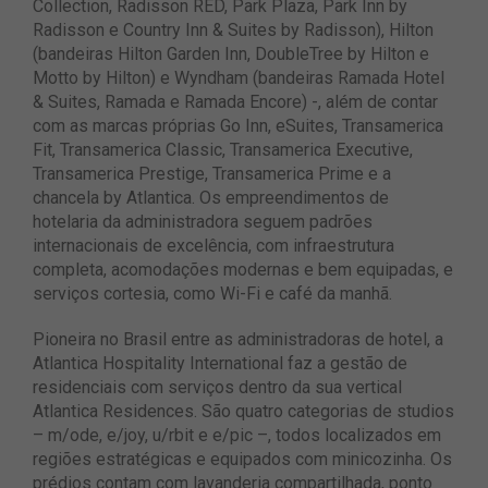
Collection, Radisson RED, Park Plaza, Park Inn by
Radisson e Country Inn & Suites by Radisson), Hilton
(bandeiras Hilton Garden Inn, DoubleTree by Hilton e
Motto by Hilton) e Wyndham (bandeiras Ramada Hotel
& Suites, Ramada e Ramada Encore) -, além de contar
com as marcas próprias Go Inn, eSuites, Transamerica
Fit, Transamerica Classic, Transamerica Executive,
Transamerica Prestige, Transamerica Prime e a
chancela by Atlantica. Os empreendimentos de
hotelaria da administradora seguem padrões
internacionais de excelência, com infraestrutura
completa, acomodações modernas e bem equipadas, e
serviços cortesia, como Wi-Fi e café da manhã.
Pioneira no Brasil entre as administradoras de hotel, a
Atlantica Hospitality International faz a gestão de
residenciais com serviços dentro da sua vertical
Atlantica Residences. São quatro categorias de studios
– m/ode, e/joy, u/rbit e e/pic –, todos localizados em
regiões estratégicas e equipados com minicozinha. Os
prédios contam com lavanderia compartilhada, ponto