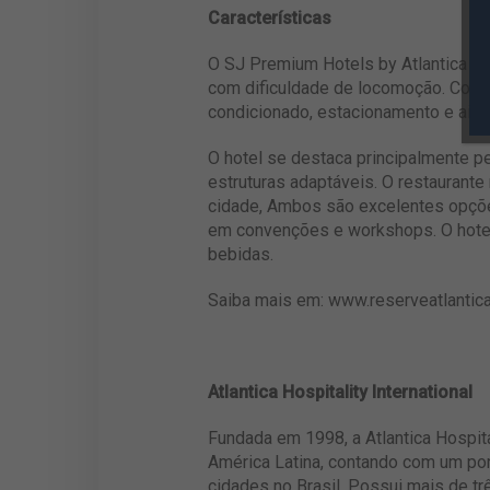
Características
O SJ Premium Hotels by Atlantica po
com dificuldade de locomoção. Conta
condicionado, estacionamento e ain
O hotel se destaca principalmente p
estruturas adaptáveis. O restaurante 
cidade, Ambos são excelentes opções
em convenções e workshops. O hotel
bebidas.
Saiba mais em:
www.reserveatlantica
Atlantica Hospitality International
Fundada em 1998, a Atlantica Hospita
América Latina, contando com um por
cidades no Brasil. Possui mais de t