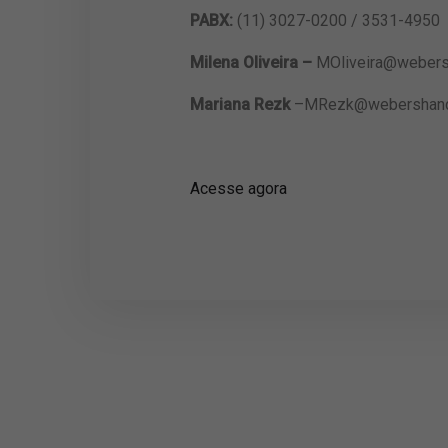
PABX:
(11) 3027-0200 / 3531-4950
Milena Oliveira –
MOliveira@weber
Mariana Rezk
–
MRezk@webershand
Acesse agora