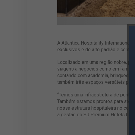
A Atlantica Hospitality International
exclusivos e de alto padrão e conta
Localizado em uma região nobre, próx
viagens a negócios como em família, 
contando com academia, brinquedotec
também três espaços versáteis para 
“Temos uma infraestrutura de ponta p
Também estamos prontos para atend
nossa estrutura hospitaleira no confo
a gestão do SJ Premium Hotels by At