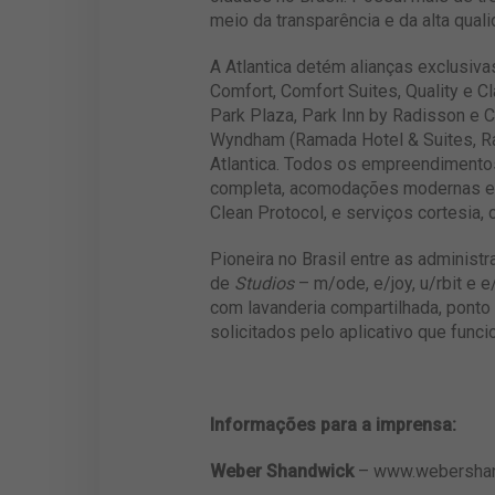
meio da transparência e da alta quali
A Atlantica detém alianças exclusiv
Comfort, Comfort Suites, Quality e C
Park Plaza, Park Inn by Radisson e C
Wyndham (Ramada Hotel & Suites, Ra
Atlantica. Todos os empreendimentos
completa, acomodações modernas e b
Clean Protocol, e serviços cortesia,
Pioneira no Brasil entre as administ
de
Studios
– m/ode, e/joy, u/rbit e 
com lavanderia compartilhada, pont
solicitados pelo aplicativo que func
Informações para a imprensa:
Weber Shandwick
– www.webershan