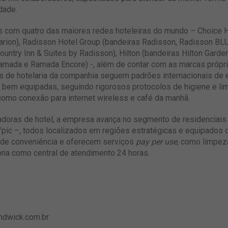
dade.
as com quatro das maiores redes hoteleiras do mundo – Choice H
larion), Radisson Hotel Group (bandeiras Radisson, Radisson BL
ountry Inn & Suites by Radisson), Hilton (bandeiras Hilton Garden
mada e Ramada Encore) -, além de contar com as marcas própria
 de hotelaria da companhia seguem padrões internacionais de ex
em equipadas, seguindo rigorosos protocolos de higiene e limp
 como conexão para internet wireless e café da manhã.
radoras de hotel, a empresa avança no segmento de residenciais
e/pic –, todos localizados em regiões estratégicas e equipados
o de conveniência e oferecem serviços
pay per use
, como limpez
iona como central de atendimento 24 horas.
dwick.com.br