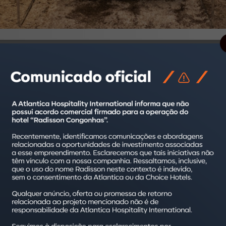
 anuncia a adição do SJ Premium Hotels, em Goiânia, ao seu portf
 com uma das mais belas vistas panorâmicas da cidade.
imo a pontos turísticos, restaurantes e centros de comércio, o
aliás o hotel é
pet-friendly
, ou seja, os
pets
também são bem-vind
a, sauna, piscina e
spa
, onde os hóspedes podem fazer de ma
eventos, que podem receber encontros corporativos e sociais.
ara receber os turistas mais exigentes, que buscam boa localiz
er ao público goiano com celebrações, convenções,
mini-weddi
rto e na versatilidade” comenta Karla Pitalunga, que atua na hot
lantica.